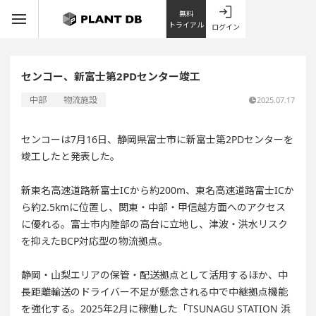
無料
トライアル
ログイン
センコー、新富士第2PDセンター竣工
中部
物流施設
2025.07.17
センコーは7月16日、静岡県富士市に新富士第2PDセンターを
竣工したと発表した。
新東名高速道路新富士ICから約200m、東名高速道路富士ICか
ら約2.5kmに位置し、関東・中部・甲信越方面へのアクセス
に優れる。富士市内陸部の高台に立地し、津波・洪水リスク
を抑えたBCP対応型の物流拠点。
静岡・山梨エリアの保管・配送拠点として活用するほか、中
長距離輸送のドライバー不足が懸念される中で中継拠点機能
を強化する。2025年2月に稼働した「TSUNAGU STATION 浜