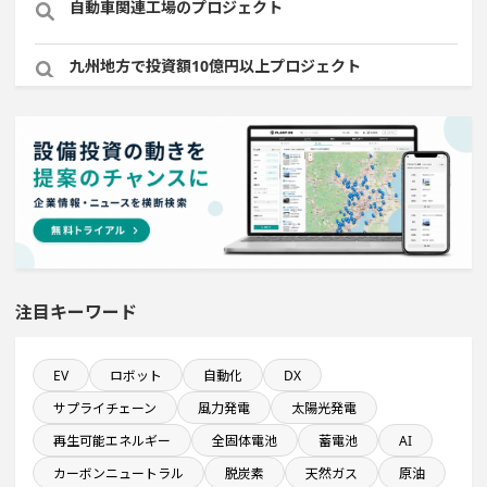
自動車関連工場のプロジェクト
九州地方で投資額10億円以上プロジェクト
稼働から約10年経過プロジェクト
来月稼働プロジェクト
情報通信事業を営む会社で10億円以上投資する設備新設
計画
注目キーワード
既に100億円以上の支払いが終了した設備新設計画
平均臨時雇用人員数が100人以上の企業一覧
EV
ロボット
自動化
DX
サプライチェーン
風力発電
太陽光発電
稼働から約5年経過プロジェクト
再生可能エネルギー
全固体電池
蓄電池
AI
カーボンニュートラル
脱炭素
天然ガス
原油