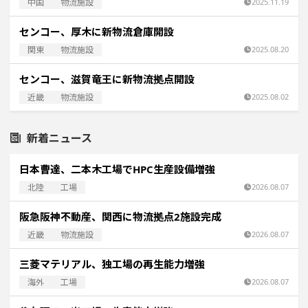
中国
物流施設
2025.11.19
センコー、厚木に新物流倉庫開設
関東
物流施設
2025.08.20
センコー、滋賀竜王に新物流拠点開設
近畿
物流施設
2025.08.02
新着ニュース
日本曹達、二本木工場でHPC生産設備増強
北陸
工場
2026.08.07
阪急阪神不動産、関西に物流拠点2施設完成
近畿
物流施設
2026.08.07
三菱マテリアル、独工場の再生能力増強
海外
工場
2026.08.07