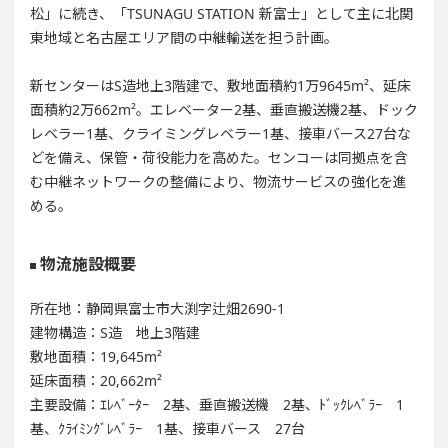
松」に続き、「TSUNAGU STATION 新富士」として主に北関
東地域と名古屋エリア間の中継輸送を担う計画。
新センターはS造地上3階建で、敷地面積約1万9645m²、延床
面積約2万662m²。エレベーター2基、垂直搬送機2基、ドック
レベラー1基、クライミングレベラー1基、接車バース27台な
どを備え、保管・荷役能力を高めた。センコーは同拠点を含
む中継ネットワークの整備により、物流サービスの強化を進
める。
物流施設概要
所在地：静岡県富士市大渕字辻畑2690-1
建物構造：S造 地上3階建
敷地面積：19,645m²
延床面積：20,662m²
主要設備：ｴﾚﾍﾞｰﾀｰ 2基、垂直搬送機 2基、ﾄﾞｯｸﾚﾍﾞﾗｰ 1
基、ｸﾗｲﾐﾝｸﾞﾚﾍﾞﾗｰ 1基、接車バース 27台