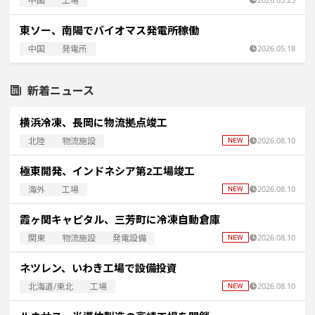
中国
工場
東ソー、南陽でバイオマス発電所稼働
中国
発電所
2026.05.18
新着ニュース
横浜冷凍、長岡に物流拠点竣工
北陸
物流施設
2026.08.10
極東開発、インドネシア第2工場竣工
海外
工場
2026.08.10
霞ヶ関キャピタル、三芳町に冷凍自動倉庫
関東
物流施設
発電設備
2026.08.10
ネツレン、いわき工場で設備投資
北海道/東北
工場
2026.08.10