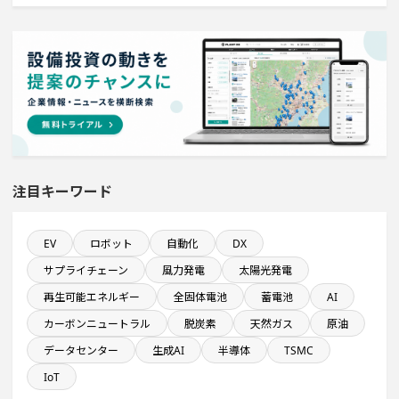
売上高が100億円以上の企業一覧
年間研究開発費が100億円以上の企業一覧
医薬品工場のプロジェクト
既に100億円以上の支払いが終了した設備新設計画
注目キーワード
従業員数100名以上プロジェクト
EV
ロボット
自動化
DX
サプライチェーン
風力発電
太陽光発電
直近3か月以内に完成プロジェクト
再生可能エネルギー
全固体電池
蓄電池
AI
カーボンニュートラル
脱炭素
天然ガス
原油
半導体設備に投資する設備新設計画
データセンター
生成AI
半導体
TSMC
直近3か月以内に完了する設備新設計画
IoT