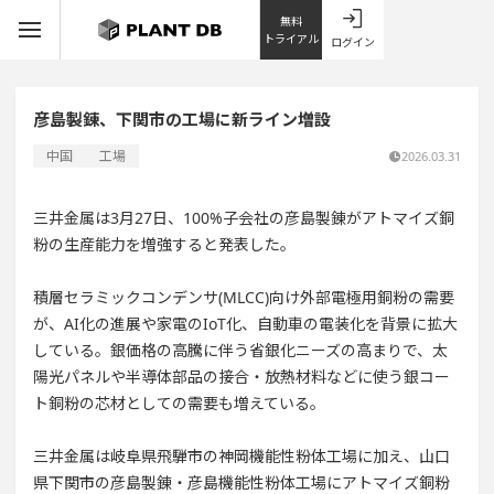
無料
トライアル
ログイン
彦島製錬、下関市の工場に新ライン増設
中国
工場
2026.03.31
三井金属は3月27日、100%子会社の彦島製錬がアトマイズ銅
粉の生産能力を増強すると発表した。
積層セラミックコンデンサ(MLCC)向け外部電極用銅粉の需要
が、AI化の進展や家電のIoT化、自動車の電装化を背景に拡大
している。銀価格の高騰に伴う省銀化ニーズの高まりで、太
陽光パネルや半導体部品の接合・放熱材料などに使う銀コー
ト銅粉の芯材としての需要も増えている。
三井金属は岐阜県飛騨市の神岡機能性粉体工場に加え、山口
県下関市の彦島製錬・彦島機能性粉体工場にアトマイズ銅粉