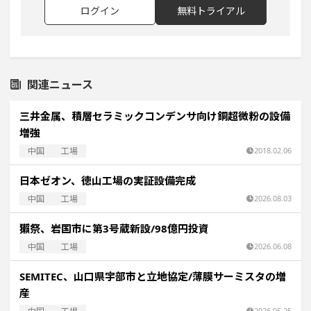
ログイン
無料トライアル
関連ニュース
三井金属、積層セラミックコンデンサ向け銅超微粉の設備
増強
中国
工場
2018.02.06
日本ゼオン、徳山工場の実証設備完成
中国
工場
2026.08.03
獺祭、岩国市に第3号蔵新設/98億円投資
中国
工場
2026.06.08
SEMITEC、山口県宇部市と立地協定/薄膜サーミスタの増
産
2026.05.25