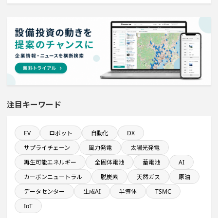
1億円以上のソフトウェア投資する設備新設計画
食品卸に関するプロジェクト
完成から約5年経過プロジェクト
直近3か月以内に稼働プロジェクト
注目キーワード
食品関連工場のプロジェクト
EV
ロボット
自動化
DX
年間研究開発費が100億円以上の企業一覧
サプライチェーン
風力発電
太陽光発電
システム投資一覧
再生可能エネルギー
全固体電池
蓄電池
AI
カーボンニュートラル
脱炭素
天然ガス
原油
稼働から約10年経過プロジェクト
データセンター
生成AI
半導体
TSMC
IoT
自動車関連工場のプロジェクト