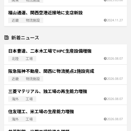
関東
物流施設
福山通運、関西空港近接地に支店新設
近畿
物流施設
2024.11.27
新着ニュース
日本曹達、二本木工場でHPC生産設備増強
北陸
工場
2026.08.07
阪急阪神不動産、関西に物流拠点2施設完成
近畿
物流施設
2026.08.07
三菱マテリアル、独工場の再生能力増強
海外
工場
2026.08.07
住友理工、米工場の生産能力増強
海外
工場
2026.08.07