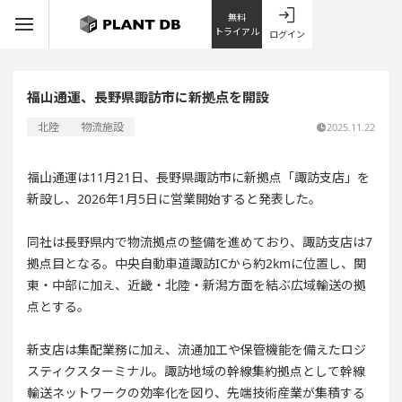
無料
トライアル
ログイン
福山通運、長野県諏訪市に新拠点を開設
北陸
物流施設
2025.11.22
福山通運は11月21日、長野県諏訪市に新拠点「諏訪支店」を
新設し、2026年1月5日に営業開始すると発表した。
同社は長野県内で物流拠点の整備を進めており、諏訪支店は7
拠点目となる。中央自動車道諏訪ICから約2kmに位置し、関
東・中部に加え、近畿・北陸・新潟方面を結ぶ広域輸送の拠
点とする。
新支店は集配業務に加え、流通加工や保管機能を備えたロジ
スティクスターミナル。諏訪地域の幹線集約拠点として幹線
輸送ネットワークの効率化を図り、先端技術産業が集積する