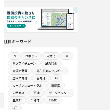
来月完成プロジェクト
直近3か月以内に着手する設備新設計
画
1000億円以上投資する設備新設計画
注目キーワード
従業員数が100人以上の企業一覧
EV
ロボット
自動化
DX
既に100億円以上の支払いが終了した
サプライチェーン
風力発電
設備新設計画
太陽光発電
再生可能エネルギー
直近3か月以内に着工プロジェクト
全固体電池
蓄電池
AI
カーボンニュートラル
脱炭素
売上高が100億円以上の企業一覧
天然ガス
原油
データセンター
生成AI
半導体
TSMC
年間設備投資額が100億円以上の企業
IoT
一覧