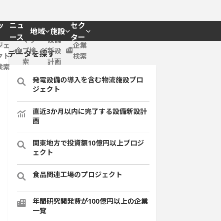
ッ
ニュ
セク
地域
施設
プロ
ース
ター
マッ
設備
ジェ
企業
プ検
新設
データを探す
クト
検索
索
計画
検索
発電設備の導入を含む物流施設プロ
ジェクト
直近3か月以内に完了する設備新設計
画
関東地方で投資額10億円以上プロジ
ェクト
食品関連工場のプロジェクト
年間研究開発費が100億円以上の企業
一覧