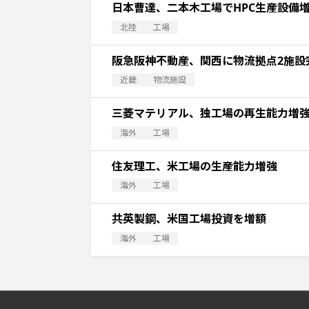
日本曹達、二本木工場でHPC生産設備
北陸
工場
阪急阪神不動産、関西に物流拠点2施設
近畿
物流施設
三菱マテリアル、独工場の再生能力増
海外
工場
住友理工、米工場の生産能力増強
海外
工場
共英製鋼、米国工場投資を増額
海外
工場