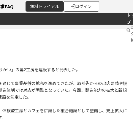
請求
FAQ
無料
トライアル
ログイン
ト
プ
うかい」の第2工房を建設すると発表した。
を通じて事業基盤の拡充を進めてきたが、取引先からの出店要請や販
製造体制では対応が困難となっていた。今回、製造能力の拡大と新規
建設を決定した。
、体験型工房とカフェを併設した複合施設として整備し、売上拡大に
す。