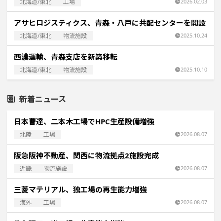
北海道/東北
工場
2026.02.03
アサヒロジスティクス、青森・八戸に共配センターを開設
北海道/東北
物流施設
2025.10.24
西濃運輸、青森支店を新築移転
北海道/東北
物流施設
2025.10.10
新着ニュース
日本曹達、二本木工場でHPC生産設備増強
北陸
工場
2026.08.07
阪急阪神不動産、関西に物流拠点2施設完成
近畿
物流施設
2026.08.07
三菱マテリアル、独工場の再生能力増強
海外
工場
2026.08.07