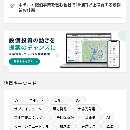
ホテル・宿泊事業を営む会社で10億円以上投資する設備
新設計画
来月着工プロジェクト
発電設備の導入を含む工場プロジェクト
稼働から約10年経過プロジェクト
完成から約10年経過プロジェクト
注目キーワード
来月稼働プロジェクト
EV
ロボット
自動化
DX
飲食事業を営む会社で10億円以上投資する設備新設計画
サプライチェーン
風力発電
太陽光発電
稼働から約5年経過プロジェクト
再生可能エネルギー
全固体電池
蓄電池
AI
カーボンニュートラル
脱炭素
天然ガス
原油