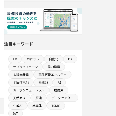
稼働から約10年経過プロジェクト
平均臨時雇用人員数が100人以上の企
業一覧
1億円以上のソフトウェア投資する設
備新設計画
注目キーワード
従業員数100名以上プロジェクト
EV
ロボット
自動化
DX
新規雇用者数100名以上プロジェクト
サプライチェーン
風力発電
太陽光発電
再生可能エネルギー
完成から約5年経過プロジェクト
全固体電池
蓄電池
AI
カーボンニュートラル
脱炭素
既に100億円以上の支払いが終了した
設備新設計画
天然ガス
原油
データセンター
生成AI
半導体
TSMC
金融・保険事業を営む会社で10億円
IoT
以上投資する設備新設計画