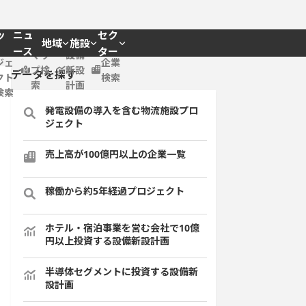
ッ
ニュ
セク
地域
施設
プロ
ース
ター
マッ
設備
ジェ
企業
プ検
新設
データを探す
クト
検索
索
計画
検索
発電設備の導入を含む物流施設プロ
ジェクト
売上高が100億円以上の企業一覧
稼働から約5年経過プロジェクト
ホテル・宿泊事業を営む会社で10億
円以上投資する設備新設計画
半導体セグメントに投資する設備新
設計画