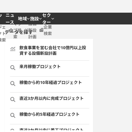
ッ
ニュ
セク
地域
施設
プロ
ース
ター
マッ
設備
ジェ
企業
プ検
新設
データを探す
クト
検索
索
計画
検索
飲食事業を営む会社で10億円以上投
資する設備新設計画
来月稼働プロジェクト
稼働から約10年経過プロジェクト
直近3か月以内に完成プロジェクト
稼働から約5年経過プロジェクト
直近3か月以内に着工プロジェクト