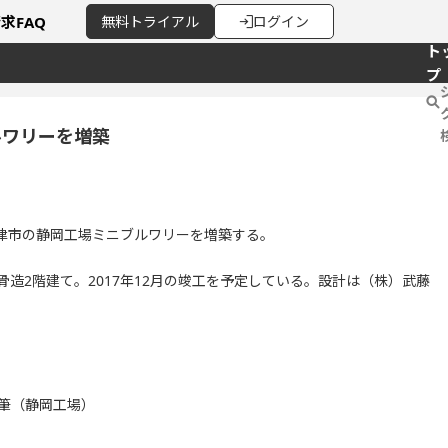
請求
FAQ
無料
トライアル
ログイン
ト
プ
ルワリーを増築
津市の静岡工場ミニブルワリーを増築する。
の鉄骨造2階建て。2017年12月の竣工を予定している。設計は（株）武藤
8筆（静岡工場）