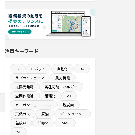
自動車関連工場のプロジェクト
発電設備の導入を含む工場プロジェ
クト
半導体設備に投資する設備新設計画
注目キーワード
医薬品工場のプロジェクト
EV
ロボット
自動化
DX
サプライチェーン
風力発電
新規雇用者数100名以上プロジェクト
太陽光発電
再生可能エネルギー
全固体電池
蓄電池
AI
既に100億円以上の支払いが終了した
設備新設計画
カーボンニュートラル
脱炭素
天然ガス
原油
データセンター
システム投資一覧
生成AI
半導体
TSMC
IoT
半導体セグメントに投資する設備新