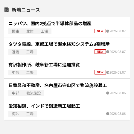
新着ニュース
ニッパツ、国内2拠点で半導体部品の増産
関東
北陸
工場
2026.08.07
タツタ電線、京都工場で漏水検知システム3割増産
近畿
工場
2026.08.07
有沢製作所、岐阜新工場に追加投資
中部
工場
2026.08.07
日鉄興和不動産、名古屋市守山区で物流施設着工
中部
物流施設
2026.08.06
愛知製鋼、インドで鍛造新工場起工
海外
工場
2026.08.06