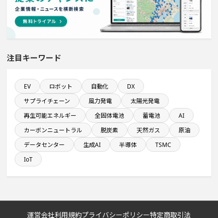
従業員数100名以上プロジェクト
ホテル・宿泊事業を営む会社で10億円以上投資する設備
新設計画
注目キーワード
新規雇用者数100名以上プロジェクト
医薬品工場のプロジェクト
EV
ロボット
自動化
DX
サプライチェーン
風力発電
太陽光発電
飲食事業を営む会社で10億円以上投資する設備新設計画
再生可能エネルギー
全固体電池
蓄電池
AI
カーボンニュートラル
脱炭素
天然ガス
原油
自動車関連工場のプロジェクト
データセンター
生成AI
半導体
TSMC
IoT
情報通信事業を営む会社で10億円以上投資する設備新設
計画
既に100億円以上の支払いが終了した設備新設計画
運営会社
利用規約
プライバシーポリシー
特定商取引法