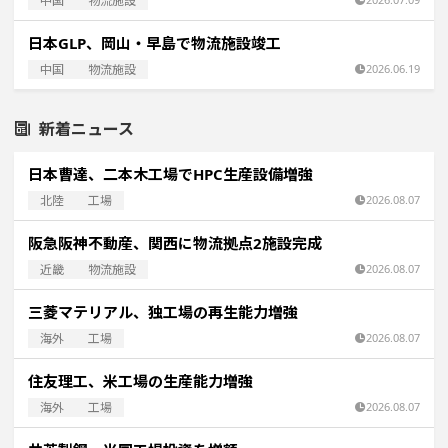
中国
物流施設
日本GLP、岡山・早島で物流施設竣工
中国
物流施設
2026.06.19
新着ニュース
日本曹達、二本木工場でHPC生産設備増強
北陸
工場
2026.08.07
阪急阪神不動産、関西に物流拠点2施設完成
近畿
物流施設
2026.08.07
三菱マテリアル、独工場の再生能力増強
海外
工場
2026.08.07
住友理工、米工場の生産能力増強
海外
工場
2026.08.07