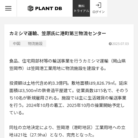
無料
トライアル
ログイン
カミシマ運輸、笠原氏に港町第三物流センター
中国
物流施設
2023.07.03
食品、住宅用部材等の輸送事業を行うカミシマ運輸（岡山県
笠岡市）は笠岡港工業用地に物流施設を建設する。
投資額は土地代含め約3.3億円。敷地面積は9,826.79㎡。延床
面積は3,500㎡の鉄骨造平屋建て。従業員数は15名で、そのう
ち10名が新規雇用される。施設では主に生活雑貨の輸送事業
を行う。2024年10月の着工、2025年10月の操業開始予定し
ている。
同社の立地決定により、笠岡港（港町地区）工業用地への立
地は21社（27.9ha）となり、完売となった。