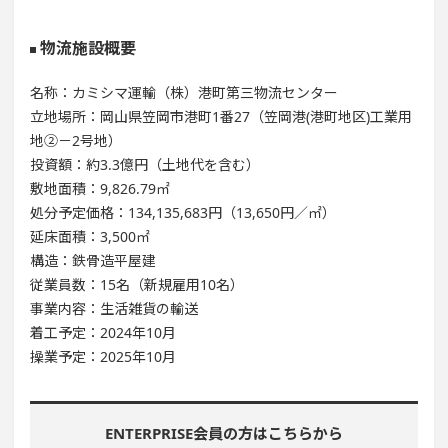
物流施設概要
名称：カミシマ運輸（株）港町第三物流センター
立地場所：岡山県笠岡市港町1番27（笠岡港(港町地区)工業用
地②－2号地）
投資額：約3.3億円（土地代を含む）
敷地面積：9,826.79㎡
処分予定価格：134,135,683円（13,650円／㎡）
延床面積：3,500㎡
構造：鉄骨造平屋建
従業員数：15名（新規雇用10名）
事業内容：生活雑貨の輸送
着工予定：2024年10月
操業予定：2025年10月
ENTERPRISE会員の方はこちらから