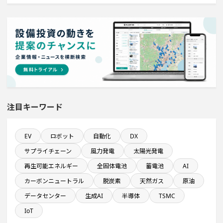
直近3か月以内に着工プロジェクト
ホテル・宿泊事業を営む会社で10億円以上投資する設備
新設計画
従業員数10名以上の閉鎖プロジェクト
注目キーワード
直近3か月以内に着手する設備新設計画
EV
ロボット
自動化
DX
来月稼働プロジェクト
サプライチェーン
風力発電
太陽光発電
従業員数が100人以上の企業一覧
再生可能エネルギー
全固体電池
蓄電池
AI
カーボンニュートラル
脱炭素
天然ガス
原油
関東地方で投資額10億円以上プロジェクト
データセンター
生成AI
半導体
TSMC
IoT
食品卸に関するプロジェクト