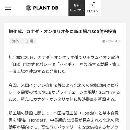
無料
トライアル
ログイン
旭化成、カナダ・オンタリオ州に新工場/1800億円投資
海外
工場
2024.04.26
旭化成は25日、カナダ・オンタリオ州でリチウムイオン電池
（LIB）用湿式セパレータ「ハイポア」を製造する製膜・塗工
一貫工場を建設すると発表した。
今回、米国インフレ抑制法等による北米での電動車向けセパ
レータ需要の増加やLIBサプライチェーンの現地化に対応する
ため、新たにカナダ・オンタリオ州に製造拠点を新設する。
新工場の建設に関して、本田技研工業（Honda）と基本合意
書を締結。Hondaは、中長期的な成長が見込まれる北米の電
動車市場向けに、高性能なバッテリーを安定供給するサプラ