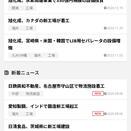
旭化成、水素関連事業で350億円規模の設備投資
関東
工場
2024.12.19
旭化成、カナダの新工場が着工
海外
工場
2024.11.20
旭化成、宮崎県・米国・韓国でLIB用セパレータの設備増
強
九州/沖縄
海外
工場
2023.11.02
新着ニュース
日鉄興和不動産、名古屋市守山区で物流施設着工
中部
物流施設
2026.08.06
愛知製鋼、インドで鍛造新工場起工
海外
工場
2026.08.06
日清食品、茨城県に新工場建設