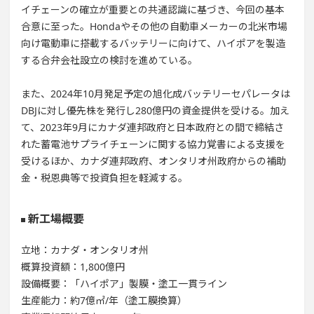
イチェーンの確立が重要との共通認識に基づき、今回の基本
合意に至った。Hondaやその他の自動車メーカーの北米市場
向け電動車に搭載するバッテリーに向けて、ハイポアを製造
する合弁会社設立の検討を進めている。
また、2024年10月発足予定の旭化成バッテリーセパレータは
DBJに対し優先株を発行し280億円の資金提供を受ける。加え
て、2023年9月にカナダ連邦政府と日本政府との間で締結さ
れた蓄電池サプライチェーンに関する協力覚書による支援を
受けるほか、カナダ連邦政府、オンタリオ州政府からの補助
金・税恩典等で投資負担を軽減する。
新工場概要
立地：カナダ・オンタリオ州
概算投資額：1,800億円
設備概要：「ハイポア」製膜・塗工一貫ライン
生産能力：約7億㎡/年（塗工膜換算）