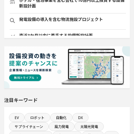
ホテル・宿泊事業を営む会社で10億円以上投資する設備
新設計画
発電設備の導入を含む物流施設プロジェクト
直近3か月以内に着手する設備新設計画
既に100億円以上の支払いが終了した設備新設計画
稼働から約5年経過プロジェクト
自動車関連工場のプロジェクト
注目キーワード
発電設備の導入を含む工場プロジェクト
売上高が100億円以上の企業一覧
EV
ロボット
自動化
DX
サプライチェーン
風力発電
太陽光発電
直近3か月以内に完了する設備新設計画