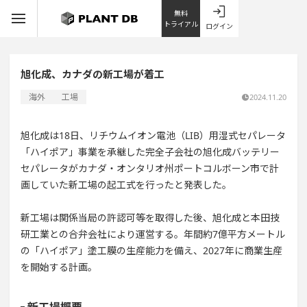
無料
トライアル
ログイン
旭化成、カナダの新工場が着工
海外
工場
2024.11.20
旭化成は18日、リチウムイオン電池（LIB）用湿式セパレータ
「ハイポア」事業を承継した完全子会社の旭化成バッテリー
セパレータがカナダ・オンタリオ州ポートコルボーン市で計
画していた新工場の起工式を行ったと発表した。
新工場は関係当局の許認可等を取得した後、旭化成と本田技
研工業との合弁会社により運営する。年間約7億平方メートル
の「ハイポア」塗工膜の生産能力を備え、2027年に商業生産
を開始する計画。