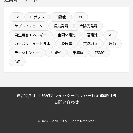
年間設備投資額が100億円以上の企業一覧
EV
ロボット
自動化
DX
サプライチェーン
風力発電
太陽光発電
食品卸に関するプロジェクト
再生可能エネルギー
全固体電池
蓄電池
AI
カーボンニュートラル
脱炭素
天然ガス
原油
情報通信事業を営む会社で10億円以上投資する設備新設
データセンター
生成AI
半導体
TSMC
計画
IoT
1000億円以上投資する設備新設計画
直近3か月以内に着工プロジェクト
運営会社
利用規約
プライバシーポリシー
特定商取引法
システム投資一覧
お問い合わせ
純利益が10億円以上の企業一覧
©2026 PLANT DB All Rights Reserved.
九州地方で投資額10億円以上プロジェクト