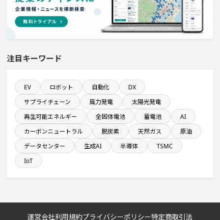
ホテル・宿泊事業を営む会社で10億円以上投資する設備
新設計画
売上高が100億円以上の企業一覧
注目キーワード
従業員数100名以上プロジェクト
EV
ロボット
自動化
DX
食品卸に関するプロジェクト
サプライチェーン
風力発電
太陽光発電
発電設備の導入を含む物流施設プロジェクト
再生可能エネルギー
全固体電池
蓄電池
AI
カーボンニュートラル
脱炭素
天然ガス
原油
既に100億円以上の支払いが終了した設備新設計画
データセンター
生成AI
半導体
TSMC
IoT
直近3か月以内に着手する設備新設計画
来月稼働プロジェクト
運営会社
利用規約
プライバシーポリシー
特定商取引法