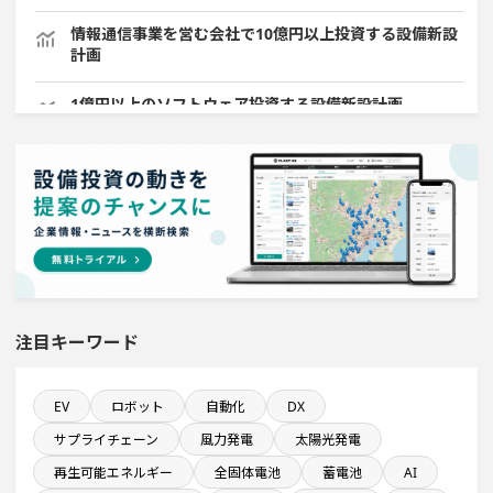
情報通信事業を営む会社で10億円以上投資する設備新設
計画
1億円以上のソフトウェア投資する設備新設計画
直近3か月以内に完成プロジェクト
1000億円以上投資する設備新設計画
直近3か月以内に着手する設備新設計画
注目キーワード
売上高が100億円以上の企業一覧
平均臨時雇用人員数が100人以上の企業一覧
EV
ロボット
自動化
DX
サプライチェーン
風力発電
太陽光発電
ホテル・宿泊事業を営む会社で10億円以上投資する設備
再生可能エネルギー
全固体電池
蓄電池
AI
新設計画