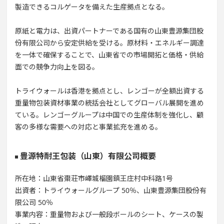
製造できるコルゲータを備えた生産拠点となる。
原紙と電力は、出資パートナーである国有の山東豊源集団股
份有限公司から安定供給を受ける。原材料・エネルギー調達
を一体で確保することで、山東省での市場開拓と価格・供給
面での競争力向上を図る。
トライウォールは香港を拠点とし、レンゴーが全額出資する
重量物包装資材事業の統括会社としてグローバル展開を進め
ている。レンゴーグループは中国での生産体制を強化し、顧
客の多様な需要への対応と事業拡充を進める。
豊源特耐王包装（山東）有限公司概要
所在地：山東省棗荘市嶧城榴園鎮王庄村中科路1号
出資者：トライウォールグループ 50％、山東豊源集団股份有
限公司 50％
事業内容：重量物および一般段ボールのシート、ケースの製