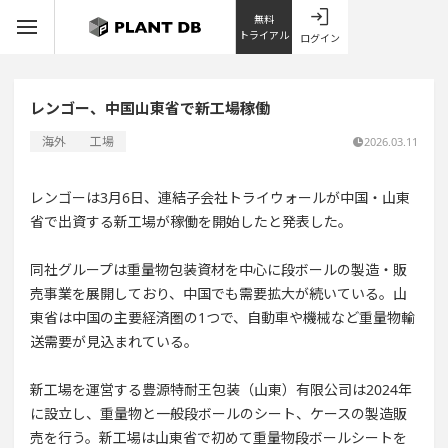
無料
トライアル
ログイン
レンゴー、中国山東省で新工場稼働
海外
工場
2026.03.11
レンゴーは3月6日、連結子会社トライウォールが中国・山東
省で出資する新工場が稼働を開始したと発表した。
同社グループは重量物包装資材を中心に段ボールの製造・販
売事業を展開しており、中国でも需要拡大が続いている。山
東省は中国の主要経済圏の1つで、自動車や機械など重量物輸
送需要が見込まれている。
新工場を運営する豊源特耐王包装（山東）有限公司は2024年
に設立し、重量物と一般段ボールのシート、ケースの製造販
売を行う。新工場は山東省で初めて重量物段ボールシートを