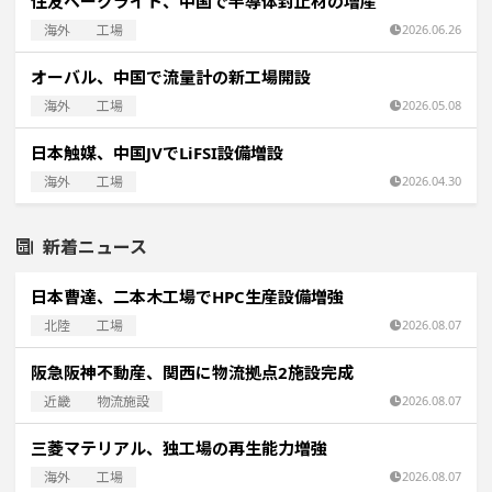
住友ベークライト、中国で半導体封止材の増産
海外
工場
2026.06.26
オーバル、中国で流量計の新工場開設
海外
工場
2026.05.08
日本触媒、中国JVでLiFSI設備増設
海外
工場
2026.04.30
新着ニュース
日本曹達、二本木工場でHPC生産設備増強
北陸
工場
2026.08.07
阪急阪神不動産、関西に物流拠点2施設完成
近畿
物流施設
2026.08.07
三菱マテリアル、独工場の再生能力増強
海外
工場
2026.08.07