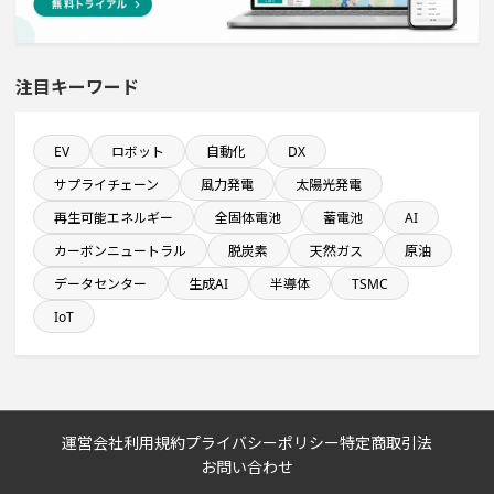
新規雇用者数100名以上プロジェクト
直近3か月以内に着手する設備新設計画
注目キーワード
年間研究開発費が100億円以上の企業一覧
EV
ロボット
自動化
DX
サプライチェーン
風力発電
太陽光発電
来月着工プロジェクト
再生可能エネルギー
全固体電池
蓄電池
AI
カーボンニュートラル
脱炭素
天然ガス
原油
純利益が10億円以上の企業一覧
データセンター
生成AI
半導体
TSMC
九州地方で投資額10億円以上プロジェクト
IoT
1億円以上のソフトウェア投資する設備新設計画
医薬品工場のプロジェクト
運営会社
利用規約
プライバシーポリシー
特定商取引法
お問い合わせ
ホテル・宿泊事業を営む会社で10億円以上投資する設備