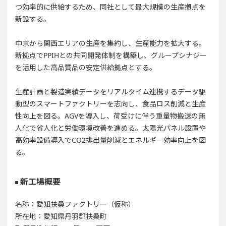
つ効率的に供給するため、同社として最大規模の生産拠点を
新設する。
中京から関西エリアの生産を集約し、生産能力を拡大する。
新拠点でPPIHとの共同開発体制を構築し、グループシナジー
を活用した高品質品の安定供給拠点とする。
生産計画と製造実績データをリアルタイム連携するデータ駆
動型のスマートファクトリーを志向し、食品ロス削減と生産
性向上を図る。AGVを導入し、荷受けに伴う重量物搬送の無
人化で省人化と労働環境改善を進める。太陽光パネル設置や
高効率設備導入でCO2排出量削減とエネルギー効率向上を図
る。
新工場概要
名称：愛知扶桑ファクトリー（仮称）
所在地：愛知県丹羽郡扶桑町