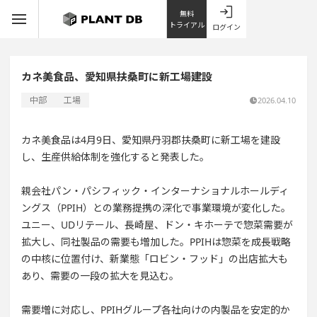
無料
トライアル
ログイン
カネ美食品、愛知県扶桑町に新工場建設
中部
工場
2026.04.10
カネ美食品は4月9日、愛知県丹羽郡扶桑町に新工場を建設
し、生産供給体制を強化すると発表した。
親会社パン・パシフィック・インターナショナルホールディ
ングス（PPIH）との業務提携の深化で事業環境が変化した。
ユニー、UDリテール、長崎屋、ドン・キホーテで惣菜需要が
拡大し、同社製品の需要も増加した。PPIHは惣菜を成長戦略
の中核に位置付け、新業態「ロビン・フッド」の出店拡大も
あり、需要の一段の拡大を見込む。
需要増に対応し、PPIHグループ各社向けの内製品を安定的か