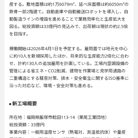
産する。敷地面積は約1万6079m²、延べ床面積は約6050m²の
鉄骨一部2階建て。自動倉庫や自動搬送ロボットを導入し、自
動製造ラインの増設を進めることで業務効率化と生産拡大を
図る。総投資額は33億円の見込みで、出荷額は現状の約2.5倍
を目指す。
稼働開始は2026年4月1日を予定する。雇用面では地元を中心
に約10人を新規採用したほか、将来的な生産能力2倍化に合わ
せ、計約130人の追加雇用を計画している。工場内空調設備の
管理による省エネ・CO2削減、建物を作業場と見学用通路の
二重構造とする騒音対策、排水・安全衛生に関するISO基準に
沿った対応など、環境・安全対策も進める。
新工場概要
所在地：福岡県飯塚市鯰田113-14（栗尾工業団地）
総投資額：33億円
事業内容：一般用温度センサ（熱電対、測温抵抗体）や量産