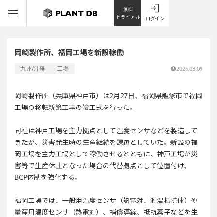
無料
トライアル
ログイン
岡崎製作所、福岡工場を新設稼働
九州/沖縄
工場
2026.03.09
岡崎製作所（兵庫県神戸市）は2月27日、福岡県飯塚市で福岡
工場の移転新築工事の竣工式を行った。
同社は神戸工場を主力拠点として温度センサなどを製造して
きたが、災害発生時の生産継続を課題としていた。新設の福
岡工場を主力工場として稼働させるとともに、神戸工場が災
害等で生産休止となった場合の代替拠点として位置付け、
BCP体制を強化する。
福岡工場では、一般用温度センサ（熱電対、測温抵抗体）や
量産用温度センサ（熱電対）、補償導線、抵抗素子などを生