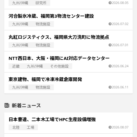
九州/沖縄
研究所
2026.08.05
河合製氷冷蔵、福岡第3物流センター建設
九州/沖縄
物流施設
2026.07.02
丸紅ロジスティクス、福岡県大刀洗町に物流拠点
九州/沖縄
物流施設
2026.07.01
NTT西日本、大阪・福岡にAI対応データセンター
近畿
九州/沖縄
その他施設
2026.06.24
東京建物、福岡で冷凍冷蔵倉庫開発
九州/沖縄
物流施設
2026.06.11
新着ニュース
日本曹達、二本木工場でHPC生産設備増強
北陸
工場
2026.08.07