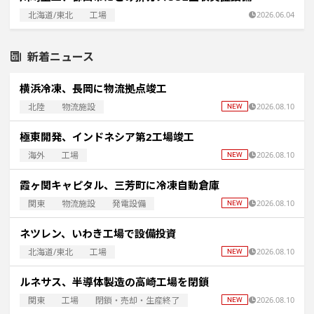
北海道/東北
工場
2026.06.04
新着ニュース
横浜冷凍、長岡に物流拠点竣工
北陸
物流施設
2026.08.10
極東開発、インドネシア第2工場竣工
海外
工場
2026.08.10
霞ヶ関キャピタル、三芳町に冷凍自動倉庫
関東
物流施設
発電設備
2026.08.10
ネツレン、いわき工場で設備投資
北海道/東北
工場
2026.08.10
ルネサス、半導体製造の高崎工場を閉鎖
関東
工場
閉鎖・売却・生産終了
2026.08.10