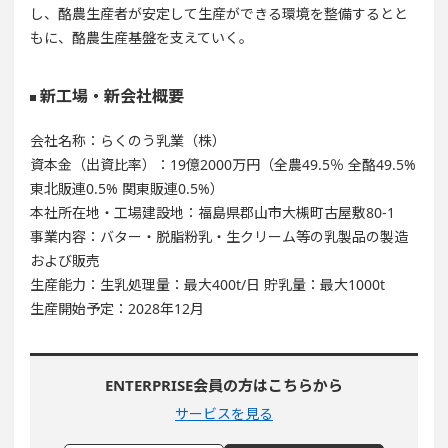
し、酪農生産者が安定して生産ができる環境を整備するとと
もに、酪農生産基盤を支えていく。
新工場・新会社概要
会社名称：らくのう乳業（株）
資本金（出資比率）：19億2000万円（全農49.5％ 全酪49.5%
東北販連0.5% 関東販連0.5%）
本社所在地・工場建設地：福島県郡山市大槻町古屋敷80-1
事業内容：バター・脱脂粉乳・生クリーム等の乳製品の製造
および販売
生産能力：生乳処理量：最大400t/日 貯乳量：最大1000t
生産開始予定：2028年12月
ENTERPRISE会員の方はこちらから
サービスを見る