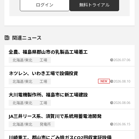
ログイン
無料トライアル
関連ニュース
全農、福島県郡山市の乳製品工場着工
北海道/東北
工場
2026.07.06
ネツレン、いわき工場で設備投資
北海道/東北
工場
2026.08.10
大川電機製作所、福島市に新工場建設
北海道/東北
工場
2026.08.06
JA三井リース系、須賀川で系統用蓄電池開発
北海道/東北
発電所
2026.06.15
川崎重工、郡山市にごみ排ガスCO2回収実証設備