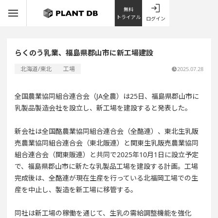
無料
トライアル
ログイン
らくのう乳業、福島県郡山市に新工場建設
北海道/東北
工場
2025.07.28
全国農業協同組合連合会（JA全農）は25日、福島県郡山市に
乳製品製造会社を設立し、新工場を建設すると発表した。
新会社は全国酪農業協同組合連合会（全酪連）、東北生乳販
売農業協同組合連合会（東北販連）と関東生乳販売農業協同
組合連合会（関東販連）と共同で2025年10月1日に設立予定
で、福島県郡山市に新たな乳製品工場を建設する計画。工場
完成後は、全酪連が現在生産を行っている北福岡工場での生
産を中止し、製造を新工場に移管する。
同社は新工場の稼働を通じて、生乳の需給調整機能を強化