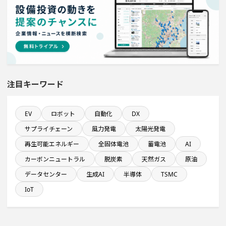
既に100億円以上の支払いが終了した設備新設計画
来月完成プロジェクト
年間設備投資額が100億円以上の企業一覧
注目キーワード
直近3か月以内に稼働プロジェクト
EV
ロボット
自動化
DX
サプライチェーン
風力発電
太陽光発電
年間研究開発費が100億円以上の企業一覧
再生可能エネルギー
全固体電池
蓄電池
AI
カーボンニュートラル
脱炭素
天然ガス
原油
従業員数が100人以上の企業一覧
データセンター
生成AI
半導体
TSMC
自動車関連工場のプロジェクト
IoT
半導体セグメントに投資する設備新設計画