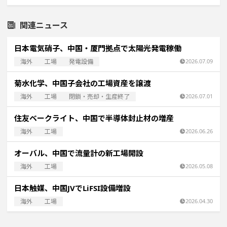
関連ニュース
日本電気硝子、中国・厦門拠点で太陽光発電稼働
海外
工場
発電設備
2026.07.09
菊水化学、中国子会社の工場資産を譲渡
海外
工場
閉鎖・売却・生産終了
2026.07.01
住友ベークライト、中国で半導体封止材の増産
海外
工場
2026.06.26
オーバル、中国で流量計の新工場開設
海外
工場
2026.05.08
日本触媒、中国JVでLiFSI設備増設
海外
工場
2026.04.30