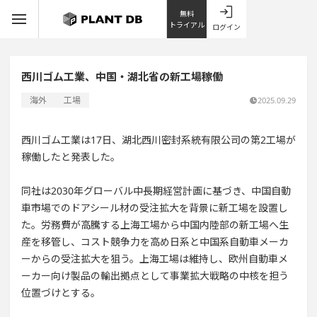
無料
トライアル
ログイン
西川ゴム工業、中国・湖北省の新工場稼働
海外
工場
2025.09.29
西川ゴム工業は17日、湖北西川密封系統有限公司の第2工場が
稼働したと発表した。
同社は2030年グローバル中長期経営計画に基づき、中国自動
車市場でのドアシール材の受注拡大を背景に新工場を設置し
た。労務費が高騰する上海工場から中国内陸部の新工場へ生
産を移管し、コスト競争力を高め日系と中国系自動車メーカ
ーからの受注拡大を狙う。上海工場は維持し、欧州自動車メ
ーカー向け製品の輸出拠点として事業拡大戦略の中核を担う
位置づけとする。