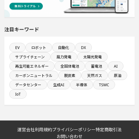
直近3か月以内に着工プロジェクト
医薬品工場のプロジェクト
注目キーワード
食品関連工場のプロジェクト
EV
ロボット
自動化
DX
サプライチェーン
風力発電
太陽光発電
システム投資一覧
再生可能エネルギー
全固体電池
蓄電池
AI
カーボンニュートラル
脱炭素
天然ガス
原油
稼働から約5年経過プロジェクト
データセンター
生成AI
半導体
TSMC
飲食事業を営む会社で10億円以上投資する設備新設計画
IoT
完成から約5年経過プロジェクト
来月完成プロジェクト
運営会社
利用規約
プライバシーポリシー
特定商取引法
お問い合わせ