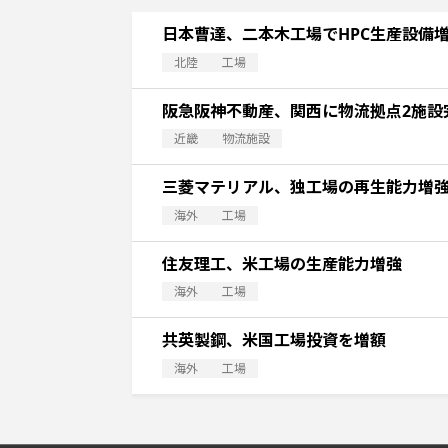
日本曹達、二本木工場でHPC生産設備
北陸
工場
阪急阪神不動産、関西に物流拠点2施設
近畿
物流施設
三菱マテリアル、独工場の再生能力増
海外
工場
住友理工、米工場の生産能力増強
海外
工場
共英製鋼、米国工場投資を増額
海外
工場