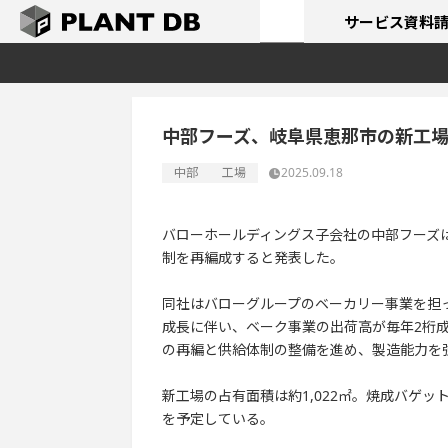
サービス
資料
中部フーズ、岐阜県恵那市の新工
中部
工場
2025.09.18
バローホールディングス子会社の中部フーズ
制を再編成すると発表した。
同社はバローグループのベーカリー事業を担
成長に伴い、ベーク事業の出荷高が毎年2桁
の再編と供給体制の整備を進め、製造能力を
新工場の占有面積は約1,022㎡。焼成バゲ
を予定している。