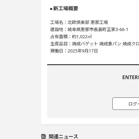
新工場概要
工場名：北欧倶楽部 恵那工場
建設地：岐阜県恵那市長島町正家3-66-1
占有面積：約1,022㎡
生産品目：焼成バゲット 焼成食パン 焼成ク
稼働日：2025年9月17日
ENTE
ログ
関連ニュース