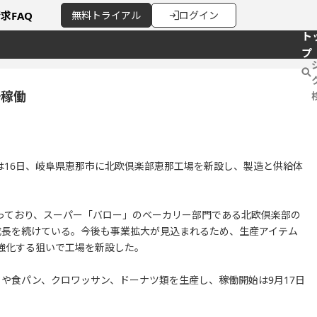
請求
FAQ
無料
トライアル
ログイン
ト
プ
場稼働
は16日、岐阜県恵那市に北欧倶楽部恵那工場を新設し、製造と供給体
っており、スーパー「バロー」のベーカリー部門である北欧倶楽部の
成長を続けている。今後も事業拡大が見込まれるため、生産アイテム
強化する狙いで工場を新設した。
ットや食パン、クロワッサン、ドーナツ類を生産し、稼働開始は9月17日