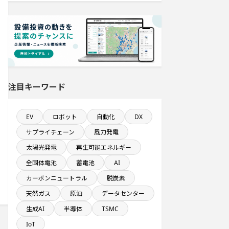
直近3か月以内に着手する設備新設計
画
新規雇用者数100名以上プロジェクト
来月稼働プロジェクト
注目キーワード
完成から約5年経過プロジェクト
EV
ロボット
自動化
DX
食品卸に関するプロジェクト
サプライチェーン
風力発電
関東地方で投資額10億円以上プロジ
太陽光発電
再生可能エネルギー
ェクト
全固体電池
蓄電池
AI
年間設備投資額が100億円以上の企業
カーボンニュートラル
脱炭素
一覧
天然ガス
原油
データセンター
生成AI
半導体
TSMC
完成から約10年経過プロジェクト
IoT