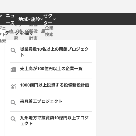
ッ
ニュ
セク
地域
施設
プロ
ース
ター
マッ
設備
ジェ
企業
プ検
新設
データを探す
クト
検索
索
計画
検索
従業員数10名以上の閉鎖プロジェク
ト
売上高が100億円以上の企業一覧
1000億円以上投資する設備新設計画
来月着工プロジェクト
九州地方で投資額10億円以上プロジ
ェクト