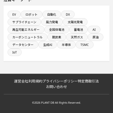
関東地方で投資額10億円以上プロジェクト
EV
ロボット
自動化
DX
サプライチェーン
風力発電
太陽光発電
従業員数10名以上の閉鎖プロジェクト
再生可能エネルギー
全固体電池
蓄電池
AI
カーボンニュートラル
脱炭素
天然ガス
原油
発電設備の導入を含む物流施設プロジェクト
データセンター
生成AI
半導体
TSMC
飲食事業を営む会社で10億円以上投資する設備新設計画
IoT
自動車関連工場のプロジェクト
年間研究開発費が100億円以上の企業一覧
運営会社
利用規約
プライバシーポリシー
特定商取引法
お問い合わせ
来月着工プロジェクト
©2026 PLANT DB All Rights Reserved.
1000億円以上投資する設備新設計画