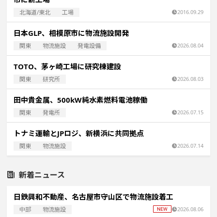
北海道/東北
工場
2016.09.29
日本GLP、相模原市に物流施設開発
関東
物流施設
発電設備
2026.08.04
TOTO、茅ヶ崎工場に研究棟建設
関東
研究所
2026.08.03
田中貴金属、500kW純水素燃料電池稼働
関東
発電所
2026.07.15
トナミ運輸とJPロジ、新横浜に共同拠点
関東
物流施設
2026.07.14
新着ニュース
日鉄興和不動産、名古屋市守山区で物流施設着工
中部
物流施設
2026.08.06