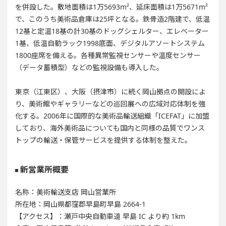
を併設した。敷地面積は1万5693m²、延床面積は1万5671m²
で、このうち美術品倉庫は25坪となる。鉄骨造2階建で、低温
12基と定温18基の計30基のドッグシェルター、エレベーター
1基、低温自動ラック1998底面、デジタルアソートシステム
1800座席を備える。各種異常監視センサーや温度センサー
（データ蓄積型）などの監視設備も導入した。
東京（江東区）、大阪（摂津市）に続く岡山拠点の開設によ
り、美術館やギャラリーなどの巡回展への広域対応体制を強
化する。2006年に国際的な美術品輸送組織「ICEFAT」に加盟
しており、海外美術品についても国内と同様の品質でワンス
トップの輸送・保管サービスを提供する体制を整えた。
新営業所概要
名称：美術輸送支店 岡山営業所
所在地：岡山県都窪郡早島町早島 2664-1
【アクセス】：瀬戸中央自動車道 早島 IC より約 1km