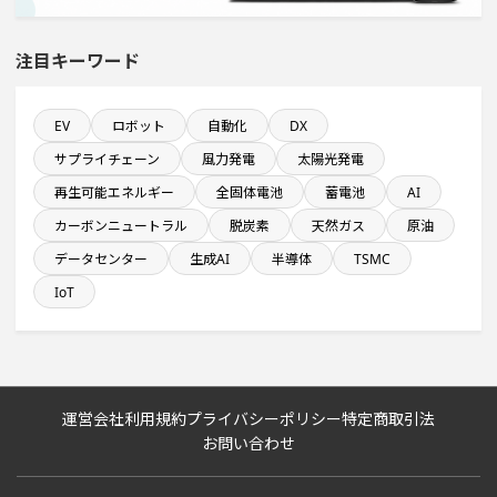
完成から約5年経過プロジェクト
注目キーワード
関東地方で投資額10億円以上プロジェクト
来月着工プロジェクト
EV
ロボット
自動化
DX
サプライチェーン
風力発電
太陽光発電
1億円以上のソフトウェア投資する設備新設計画
再生可能エネルギー
全固体電池
蓄電池
AI
カーボンニュートラル
脱炭素
天然ガス
原油
自動車関連工場のプロジェクト
データセンター
生成AI
半導体
TSMC
IoT
直近3か月以内に完了する設備新設計画
直近3か月以内に完成プロジェクト
運営会社
利用規約
プライバシーポリシー
特定商取引法
半導体設備に投資する設備新設計画
お問い合わせ
従業員数が100人以上の企業一覧