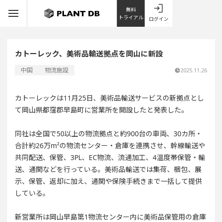
無料
トライアル
ログイン
カトーレック、美術品輸送拠点を岡山に新設
中国
物流施設
2025.11.26
カトーレックは11月25日、美術品輸送サービスの新拠点とし
て岡山県都窪郡早島町に営業所を開設したと発表した。
同社は全国で50以上の物流拠点と約900台の車両、30カ所・
合計約26万m²の物流センター・倉庫を連携させ、幹線輸送や
共同配送、保管、3PL、EC物流、流通加工、4温度帯保管・輸
送、通関などを行っている。美術品輸送では集荷、梱包、展
示、保管、返却に加え、通関や保険手続きまで一括して提供
している。
新営業所は岡山早島第1物流センター内に美術品保管用の倉庫