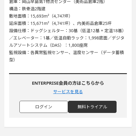
倉庫：岡山早島第1物流センター（美術品倉庫2階）
構造：鉄骨造2階建
敷地面積：15,693m²（4,747坪）
延床面積：15,671m²（4,741坪）、内美術品倉庫25坪
設備仕様：ドッグシェルター：30基（低温12基 + 定温18基）
／エレベーター：1基／低温自動ラック：1,998底面／デジタ
ルアソートシステム（DAS）：1,800座席
監視設備：各異常監視センサー、温度センサー（データ蓄積
型）
ENTERPRISE会員の方はこちらから
サービスを見る
ログイン
無料トライアル