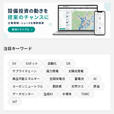
来月稼働プロジェクト
金融・保険事業を営む会社で10億円以上投資する設備新
設計画
発電設備の導入を含む物流施設プロジェクト
注目キーワード
半導体セグメントに投資する設備新設計画
EV
ロボット
自動化
DX
従業員数10名以上の閉鎖プロジェクト
サプライチェーン
風力発電
太陽光発電
再生可能エネルギー
全固体電池
蓄電池
AI
平均臨時雇用人員数が100人以上の企業一覧
カーボンニュートラル
脱炭素
天然ガス
原油
データセンター
生成AI
半導体
TSMC
来月完成プロジェクト
IoT
飲食事業を営む会社で10億円以上投資する設備新設計画