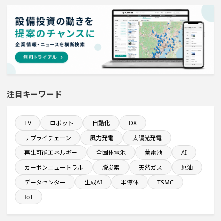
既に100億円以上の支払いが終了した設備新設計画
関東地方で投資額10億円以上プロジェクト
飲食事業を営む会社で10億円以上投資する設備新設計画
純利益が10億円以上の企業一覧
注目キーワード
発電設備の導入を含む物流施設プロジェクト
EV
ロボット
自動化
DX
サプライチェーン
風力発電
太陽光発電
来月完成プロジェクト
再生可能エネルギー
全固体電池
蓄電池
AI
カーボンニュートラル
脱炭素
天然ガス
原油
完成から約10年経過プロジェクト
データセンター
生成AI
半導体
TSMC
直近3か月以内に稼働プロジェクト
IoT