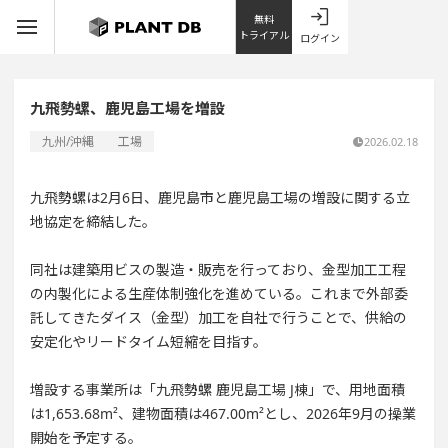
無料
トライアル
ログイン
九飛勢螺、鹿児島工場を増設
九州/沖縄
工場
2026.02.18
九飛勢螺は2月6日、鹿児島市と鹿児島工場の増設に関する立
地協定を締結した。
同社は建築用ビスの製造・販売を行っており、金型加工工程
の内製化による生産体制強化を進めている。これまで外部委
託してきたダイス（金型）加工を自社で行うことで、供給の
安定化やリードタイム短縮を目指す。
増設する事業所は「九飛勢螺 鹿児島工場 J棟」で、用地面積
は1,653.68m²、建物面積は467.00m²とし、2026年9月の操業
開始を予定する。