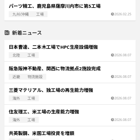
パーツ精工、鹿児島県薩摩川内市に第5工場
九州/沖縄
工場
2026.02.25
新着ニュース
日本曹達、二本木工場でHPC生産設備増強
北陸
工場
2026.08.07
阪急阪神不動産、関西に物流拠点2施設完成
近畿
物流施設
2026.08.07
三菱マテリアル、独工場の再生能力増強
海外
工場
2026.08.07
住友理工、米工場の生産能力増強
海外
工場
2026.08.07
共英製鋼、米国工場投資を増額