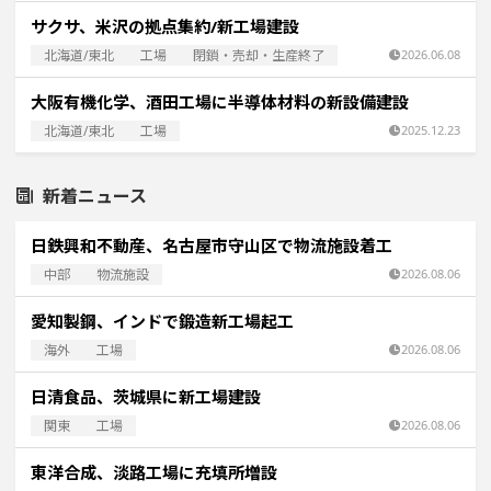
サクサ、米沢の拠点集約/新工場建設
北海道/東北
工場
閉鎖・売却・生産終了
2026.06.08
大阪有機化学、酒田工場に半導体材料の新設備建設
北海道/東北
工場
2025.12.23
新着ニュース
日鉄興和不動産、名古屋市守山区で物流施設着工
中部
物流施設
2026.08.06
愛知製鋼、インドで鍛造新工場起工
海外
工場
2026.08.06
日清食品、茨城県に新工場建設
関東
工場
2026.08.06
東洋合成、淡路工場に充填所増設