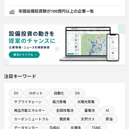
年間設備投資額が100億円以上の企業一覧
稼働から約10年経過プロジェクト
システム投資一覧
完成から約10年経過プロジェクト
半導体セグメントに投資する設備新設計画
注目キーワード
年間研究開発費が100億円以上の企業一覧
EV
ロボット
自動化
DX
サプライチェーン
風力発電
太陽光発電
発電設備の導入を含む物流施設プロジェクト
再生可能エネルギー
全固体電池
蓄電池
AI
カーボンニュートラル
脱炭素
天然ガス
原油
売上高が100億円以上の企業一覧
データセンター
生成AI
半導体
TSMC