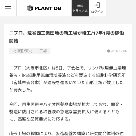
無料
トライアル
ログイン
ニプロ、荒谷西工業団地の新工場が竣工/17年1月の稼働
開始
北海道/東北
工場
2016.12.06
ニプロ（大阪市北区）は5日、子会社で、リンパ球用無血清培
養液・iPS細胞用無血清培養液などを製造する細胞科学研究所
（宮城県仙台市）が建設を進めいていた山形工場が竣工した
と発表した。
今回、再生医療やバイオ医薬品市場が拡大しており、開発・
製造に使用される培養液の急速な需要拡大に備えるととも
に、高度な品質要求に対応する。
山形工場の稼働により、製造基盤の構築と研究開発体制の強