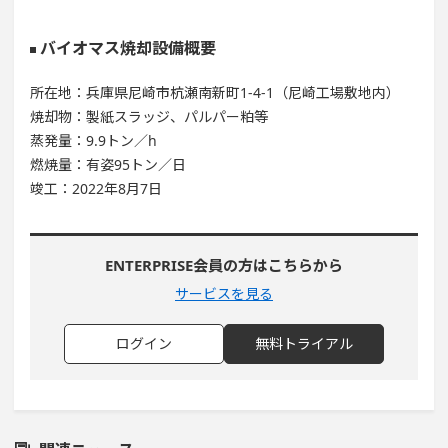
バイオマス焼却設備概要
所在地：兵庫県尼崎市杭瀬南新町1-4-1（尼崎工場敷地内）
焼却物：製紙スラッジ、パルパー粕等
蒸発量：9.9トン／h
燃焼量：有姿95トン／日
竣工：2022年8月7日
ENTERPRISE会員の方はこちらから
サービスを見る
ログイン
無料トライアル