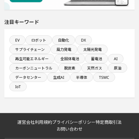
半導体セグメントに投資する設備新設計画
注目キーワード
稼働から約5年経過プロジェクト
食品関連工場のプロジェクト
EV
ロボット
自動化
DX
サプライチェーン
風力発電
太陽光発電
発電設備の導入を含む物流施設プロジェクト
再生可能エネルギー
全固体電池
蓄電池
AI
カーボンニュートラル
脱炭素
天然ガス
原油
九州地方で投資額10億円以上プロジェクト
データセンター
生成AI
半導体
TSMC
IoT
半導体設備に投資する設備新設計画
関東地方で投資額10億円以上プロジェクト
運営会社
利用規約
プライバシーポリシー
特定商取引法
従業員数100名以上プロジェクト
お問い合わせ