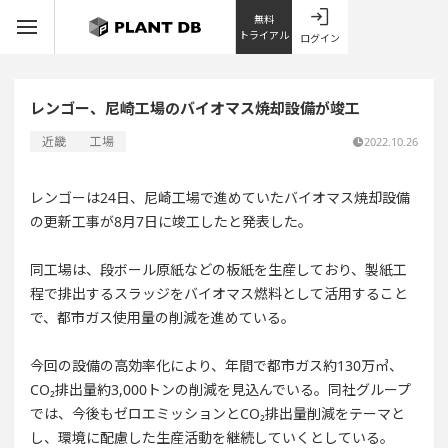
無料
トライアル
ログイン
レンゴー、尼崎工場のバイオマス焼却設備が竣工
近畿
工場
2022.10.26
レンゴーは24日、尼崎工場で進めていたバイオマス焼却設備
の更新工事が8月7日に竣工したと発表した。
同工場は、段ボール原紙などの板紙を生産しており、製紙工
程で排出するスラッジをバイオマス燃料として活用すること
で、都市ガス使用量の削減を進めている。
今回の設備の高効率化により、年間で都市ガス約130万㎥、
CO₂排出量約3,000トンの削減を見込んでいる。同社グループ
では、今後もゼロエミッションとCO₂排出量削減をテーマと
し、環境に配慮した生産活動を継続していくとしている。