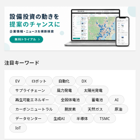
1000億円以上投資する設備新設計画
従業員数100名以上プロジェクト
従業員数が100人以上の企業一覧
既に100億円以上の支払いが終了した設備新設計画
注目キーワード
来月着工プロジェクト
EV
ロボット
自動化
DX
サプライチェーン
風力発電
太陽光発電
食品卸に関するプロジェクト
再生可能エネルギー
全固体電池
蓄電池
AI
カーボンニュートラル
脱炭素
天然ガス
原油
完成から約10年経過プロジェクト
データセンター
生成AI
半導体
TSMC
来月完成プロジェクト
IoT