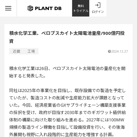
無料
トライアル
ログイン
積水化学工業、ペロブスカイト太陽電池量産/900億円投
資
近畿
工場
2024.12.27
積水化学工業は26日、ペロブスカイト太陽電池の量産化を開
始すると発表した。
同社は2025年の事業化を目指し、既存設備での製造を予定し
ていたが、製造コストの削減や生産能力拡大が課題となって
いた。今回、経済産業省のGXサプライチェーン構築支援事業
の採択を受け、政府が目指す2030年までのギガワット級供給
体制の構築に向けた取り組みを進める。2027年には100MW
規模の製造ライン稼働を目指して設備投資を行い、その後海
外展開も視野に入れ段階的に生産能力を増強する計画。