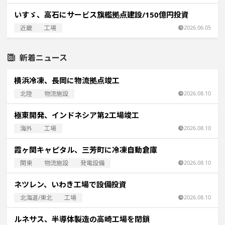
いすゞ、高石にサービス旗艦拠点建設/150億円投資
近畿
工場
2026.06.05
新着ニュース
横浜冷凍、長岡に物流拠点竣工
北陸
物流施設
2026.08.10
極東開発、インドネシア第2工場竣工
海外
工場
2026.08.10
霞ヶ関キャピタル、三芳町に冷凍自動倉庫
関東
物流施設
発電設備
2026.08.10
ネツレン、いわき工場で設備投資
北海道/東北
工場
2026.08.10
ルネサス、半導体製造の高崎工場を閉鎖