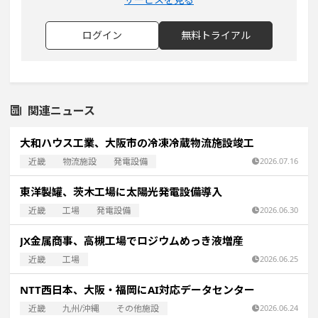
ログイン
無料トライアル
関連ニュース
大和ハウス工業、大阪市の冷凍冷蔵物流施設竣工
近畿
物流施設
発電設備
2026.07.16
東洋製罐、茨木工場に太陽光発電設備導入
近畿
工場
発電設備
2026.06.30
JX金属商事、高槻工場でロジウムめっき液増産
近畿
工場
2026.06.25
NTT西日本、大阪・福岡にAI対応データセンター
近畿
九州/沖縄
その他施設
2026.06.24