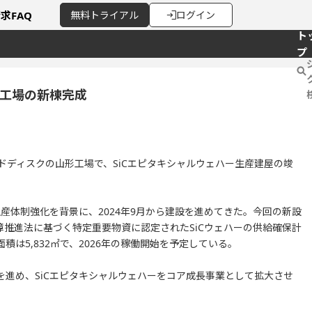
請求
FAQ
無料
トライアル
ログイン
ト
プ
工場の新棟完成
ドディスクの山形工場で、SiCエピタキシャルウェハー生産建屋の竣
生産体制強化を背景に、2024年9月から建設を進めてきた。今回の新設
保障推進法に基づく特定重要物資に認定されたSiCウェハーの供給確保計
は5,832㎡で、2026年の稼働開始を予定している。
進め、SiCエピタキシャルウェハーをコア成長事業として拡大させ