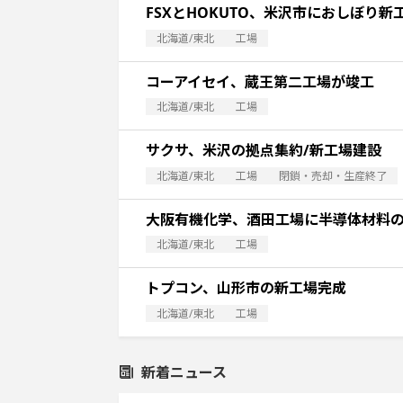
FSXとHOKUTO、米沢市におしぼり新
北海道/東北
工場
コーアイセイ、蔵王第二工場が竣工
北海道/東北
工場
サクサ、米沢の拠点集約/新工場建設
北海道/東北
工場
閉鎖・売却・生産終了
大阪有機化学、酒田工場に半導体材料
北海道/東北
工場
トプコン、山形市の新工場完成
北海道/東北
工場
新着ニュース