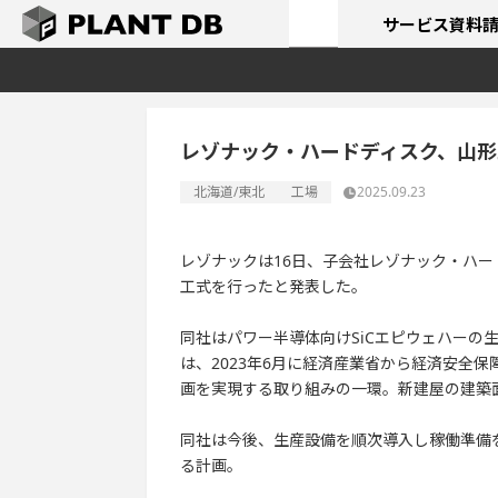
サービス
資料
レゾナック・ハードディスク、山形
北海道/東北
工場
2025.09.23
レゾナックは16日、子会社レゾナック・ハー
工式を行ったと発表した。
同社はパワー半導体向けSiCエピウェハーの
は、2023年6月に経済産業省から経済安全
画を実現する取り組みの一環。新建屋の建築面積
同社は今後、生産設備を順次導入し稼働準備を
る計画。