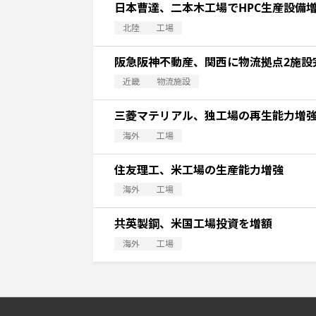
日本曹達、二本木工場でHPC生産設備
北陸
工場
阪急阪神不動産、関西に物流拠点2施設
近畿
物流施設
三菱マテリアル、独工場の再生能力増
海外
工場
住友理工、米工場の生産能力増強
海外
工場
共英製鋼、米国工場投資を増額
海外
工場