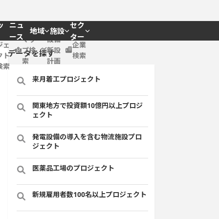
ッ
ニュ
セク
地域
施設
プロ
ース
ター
マッ
設備
ジェ
企業
プ検
新設
データを探す
クト
検索
索
計画
検索
来月着工プロジェクト
関東地方で投資額10億円以上プロジ
ェクト
発電設備の導入を含む物流施設プロ
ジェクト
医薬品工場のプロジェクト
新規雇用者数100名以上プロジェクト