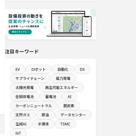
年間研究開発費が100億円以上の企業
一覧
発電設備の導入を含む工場プロジェ
クト
平均臨時雇用人員数が100人以上の企
業一覧
注目キーワード
自動車関連工場のプロジェクト
EV
ロボット
自動化
DX
従業員数が100人以上の企業一覧
サプライチェーン
風力発電
太陽光発電
再生可能エネルギー
既に100億円以上の支払いが終了した
全固体電池
蓄電池
AI
設備新設計画
カーボンニュートラル
脱炭素
1000億円以上投資する設備新設計画
天然ガス
原油
データセンター
生成AI
半導体
TSMC
金融・保険事業を営む会社で10億円
IoT
以上投資する設備新設計画