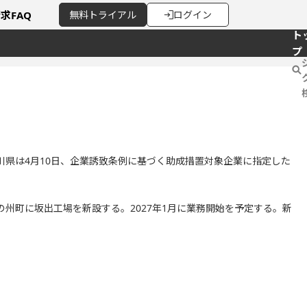
請求
FAQ
無料
トライアル
ログイン
ト
プ
川県は4月10日、企業誘致条例に基づく助成措置対象企業に指定した
州町に坂出工場を新設する。2027年1月に業務開始を予定する。新