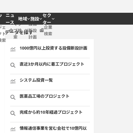
ッ
ニュ
セク
地域
施設
プロ
ース
ター
マッ
設備
ジェ
企業
プ検
新設
データを探す
クト
検索
索
計画
検索
1000億円以上投資する設備新設計画
直近3か月以内に着工プロジェクト
システム投資一覧
医薬品工場のプロジェクト
完成から約10年経過プロジェクト
情報通信事業を営む会社で10億円以