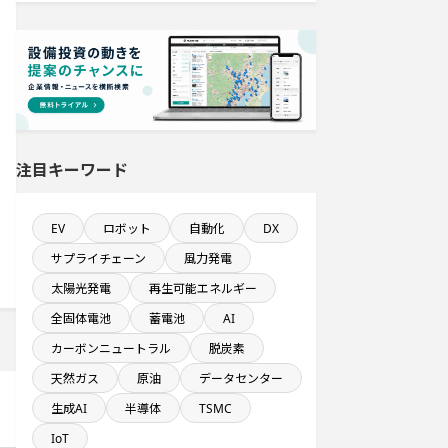
上投資する設備新設計画
従業員数が100人以上の企業一覧
完成から約5年経過プロジェクト
売上高が100億円以上の企業一覧
注目キーワード
半導体設備に投資する設備新設計画
EV
ロボット
自動化
DX
サプライチェーン
風力発電
従業員数100名以上プロジェクト
太陽光発電
再生可能エネルギー
直近3か月以内に着手する設備新設計
全固体電池
蓄電池
AI
画
カーボンニュートラル
脱炭素
天然ガス
原油
データセンター
発電設備の導入を含む物流施設プロ
ジェクト
生成AI
半導体
TSMC
IoT
発電設備の導入を含む工場プロジェ