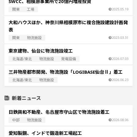
SWCC、相模原事業所で20億円増産投資
関東
工場
2025.05.19
大和ハウスほか、神奈川県相模原市に複合施設建設計画発
表
関東
物流施設
2023.03.31
東京建物、仙台に物流施設竣工
北海道/東北
物流施設
発電設備
2026.07.03
三井物産都市開発、物流施設「LOGIBASE仙台Ⅱ」着工
北海道/東北
物流施設
2026.06.23
新着ニュース
日鉄興和不動産、名古屋市守山区で物流施設着工
中部
物流施設
2026.08.06
愛知製鋼、インドで鍛造新工場起工