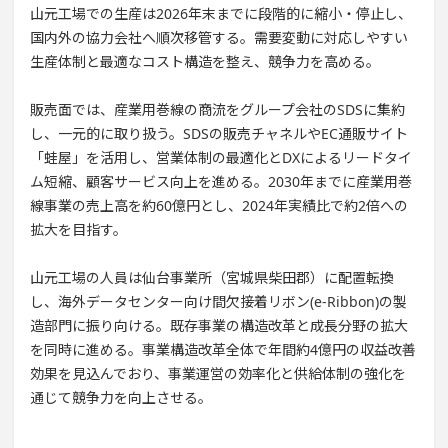
山元工場での生産は2026年末までに段階的に縮小・停止し、
国内外の協力会社へ順次移管する。需要変動に対応しやすい
生産体制と最適なコスト構造を整え、競争力を高める。
販売面では、産業用巻線の商流をグループ会社のSDSに集約
し、一元的に取り扱う。SDSの販売チャネルやEC通販サイト
「蛙屋」を活用し、営業体制の最適化とDXによるリードタイ
ム短縮、顧客サービス向上を進める。2030年までに産業用巻
線事業の売上高を約60億円とし、2024年実績比で約2倍への
拡大を目指す。
山元工場の人員は仙台事業所（宮城県柴田郡）に配置転換
し、海外データセンター向け間欠接着リボン(e-Ribbon)の製
造部門に振り向ける。既存事業の構造改革と成長分野の拡大
を同時に進める。事業構造改革全体で年間約4億円の収益改善
効果を見込んでおり、事業運営の効率化と供給体制の強化を
通じて競争力を向上させる。