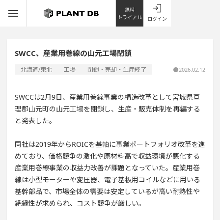
無料
トライアル
ログイン
SWCC、産業用巻線の山元工場閉鎖
北海道/東北
工場
閉鎖・売却・生産終了
2026.02.12
SWCCは2月9日、産業用巻線事業の構造改革として宮城県亘
理郡山元町の山元工場を閉鎖し、生産・販売体制を再編する
と発表した。
同社は2019年からROICを基軸に事業ポートフォリオ改革を進
めており、価格競争の激化や原材料高で収益環境が悪化する
産業用巻線事業の収益力改善が課題となっていた。産業用巻
線は小型モーターや変圧器、電子基板用コイルなどに用いる
基幹部品で、市場全体の需要は安定しているが高い耐熱性や
絶縁性が求められ、コスト競争が厳しい。