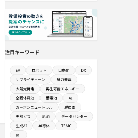
直近3か月以内に着工プロジェクト
既に100億円以上の支払いが終了した
設備新設計画
稼働から約5年経過プロジェクト
注目キーワード
従業員数100名以上プロジェクト
EV
ロボット
自動化
DX
食品卸に関するプロジェクト
サプライチェーン
風力発電
太陽光発電
再生可能エネルギー
自動車関連工場のプロジェクト
全固体電池
蓄電池
AI
1000億円以上投資する設備新設計画
カーボンニュートラル
脱炭素
天然ガス
原油
データセンター
関東地方で投資額10億円以上プロジ
生成AI
半導体
TSMC
ェクト
IoT