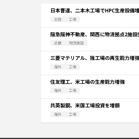
日本曹達、二本木工場でHPC生産設備
北陸
工場
阪急阪神不動産、関西に物流拠点2施設
近畿
物流施設
三菱マテリアル、独工場の再生能力増
海外
工場
住友理工、米工場の生産能力増強
海外
工場
共英製鋼、米国工場投資を増額
海外
工場