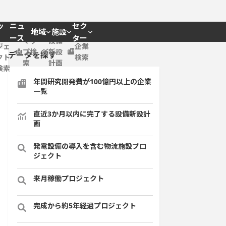
ッ
ニュ
セク
地域
施設
プロ
ース
ター
マッ
設備
ジェ
企業
プ検
新設
データを探す
クト
検索
索
計画
検索
年間研究開発費が100億円以上の企業
一覧
直近3か月以内に完了する設備新設計
画
発電設備の導入を含む物流施設プロ
ジェクト
来月稼働プロジェクト
完成から約5年経過プロジェクト