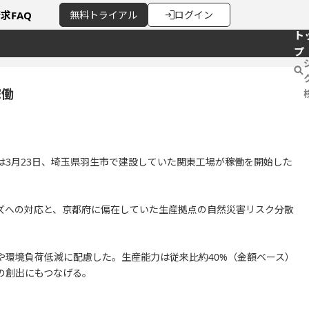
請求
FAQ
無料
トライアル
ログイン
ト
プ
稼働
は3月23日、埼玉県羽生市で建設していた関東工場が稼働を開始した
ズへの対応と、京都府に偏在していた生産拠点の自然災害リスク分散
や環境負荷低減に配慮した。生産能力は従来比約40%（金額ベース）
の創出にもつなげる。