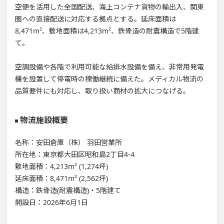
空便を活用した全国配送、海上コンテナ貨物の輸出入、関東
圏への直接配送に対応する拠点とする。延床面積は
8,471m²、敷地面積は4,213m²、鉄骨造の耐震構造で5階建
て。
空調設備や各階で利用可能な給排水設備を備え、非常用発電
機を設置して停電時の稼働継続に備えた。メディカル物流の
品質要件にも対応し、取り扱い商材の拡大につなげる。
物流施設概要
名称：安田倉庫（株） 羽田営業所
所在地：東京都大田区昭和島2丁目4-4
敷地面積：4,213m² (1,274坪)
延床面積：8,471m² (2,562坪)
構造：鉄骨造(耐震構造)・5階建て
開設日：2026年6月1日