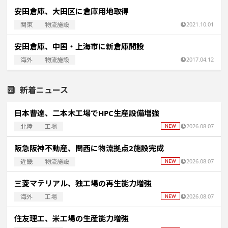
安田倉庫、大田区に倉庫用地取得
関東
物流施設
2021.10.01
安田倉庫、中国・上海市に新倉庫開設
海外
物流施設
2017.04.12
新着ニュース
日本曹達、二本木工場でHPC生産設備増強
北陸
工場
2026.08.07
阪急阪神不動産、関西に物流拠点2施設完成
近畿
物流施設
2026.08.07
三菱マテリアル、独工場の再生能力増強
海外
工場
2026.08.07
住友理工、米工場の生産能力増強