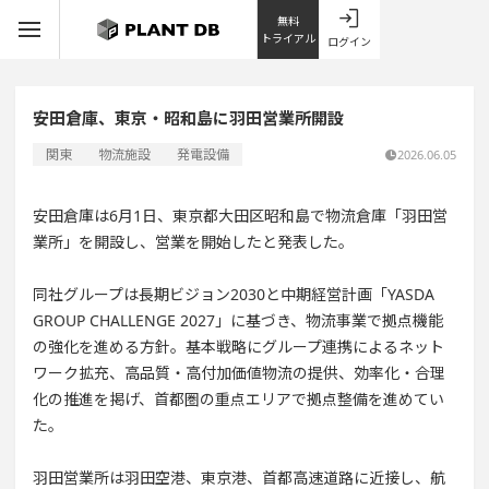
無料
トライアル
ログイン
安田倉庫、東京・昭和島に羽田営業所開設
関東
物流施設
発電設備
2026.06.05
安田倉庫は6月1日、東京都大田区昭和島で物流倉庫「羽田営
業所」を開設し、営業を開始したと発表した。
同社グループは長期ビジョン2030と中期経営計画「YASDA
GROUP CHALLENGE 2027」に基づき、物流事業で拠点機能
の強化を進める方針。基本戦略にグループ連携によるネット
ワーク拡充、高品質・高付加価値物流の提供、効率化・合理
化の推進を掲げ、首都圏の重点エリアで拠点整備を進めてい
た。
羽田営業所は羽田空港、東京港、首都高速道路に近接し、航