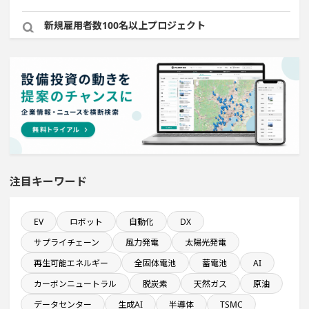
新規雇用者数100名以上プロジェクト
来月着工プロジェクト
年間設備投資額が100億円以上の企業一覧
食品関連工場のプロジェクト
直近3か月以内に着手する設備新設計画
注目キーワード
直近3か月以内に稼働プロジェクト
EV
ロボット
自動化
DX
サプライチェーン
風力発電
太陽光発電
金融・保険事業を営む会社で10億円以上投資する設備新
設計画
再生可能エネルギー
全固体電池
蓄電池
AI
カーボンニュートラル
脱炭素
天然ガス
原油
直近3か月以内に完了する設備新設計画
データセンター
生成AI
半導体
TSMC