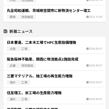
中部
物流施設
丸全昭和運輸、茨城県笠間市に新物流センター竣工
関東
物流施設
2022.10.04
新着ニュース
日本曹達、二本木工場でHPC生産設備増強
北陸
工場
2026.08.07
阪急阪神不動産、関西に物流拠点2施設完成
近畿
物流施設
2026.08.07
三菱マテリアル、独工場の再生能力増強
海外
工場
2026.08.07
住友理工、米工場の生産能力増強
海外
工場
2026.08.07