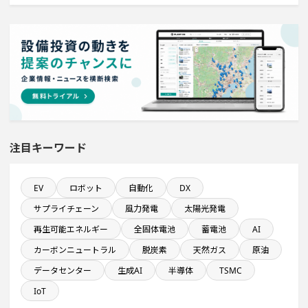
計画
稼働から約5年経過プロジェクト
直近3か月以内に稼働プロジェクト
完成から約10年経過プロジェクト
注目キーワード
医薬品工場のプロジェクト
ホテル・宿泊事業を営む会社で10億円以上投資する設備
EV
ロボット
自動化
DX
新設計画
サプライチェーン
風力発電
太陽光発電
新規雇用者数100名以上プロジェクト
再生可能エネルギー
全固体電池
蓄電池
AI
カーボンニュートラル
脱炭素
天然ガス
原油
自動車関連工場のプロジェクト
データセンター
生成AI
半導体
TSMC
IoT
純利益が10億円以上の企業一覧