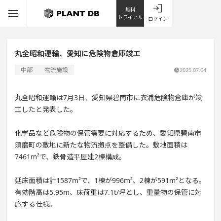
無料
トライアル
ログイン
丸全昭和運輸、愛知に危険物倉庫竣工
中部
物流施設
2025.07.04
丸全昭和運輸は7月3日、愛知県碧南市に衣浦危険物倉庫が竣
工したと発表した。
化学品など危険物の保管需要に対応するため、愛知県碧南市
須磨町の敷地に新たな物流拠点を整備した。敷地面積は
7461m²で、鉄骨造平屋建2棟構成。
延床面積は計1587m²で、1棟が996m²、2棟が591m²となる。
有効階高は5.95m、床荷重は7.1t/坪とし、重量物の保管に対
応する仕様。