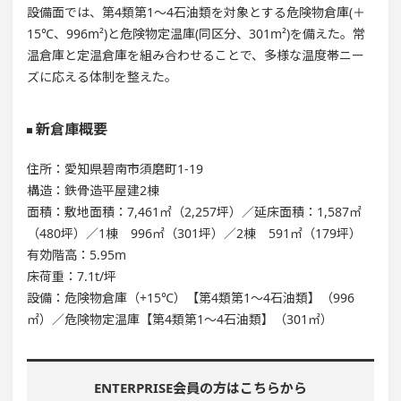
設備面では、第4類第1～4石油類を対象とする危険物倉庫(＋
15℃、996m²)と危険物定温庫(同区分、301m²)を備えた。常
温倉庫と定温倉庫を組み合わせることで、多様な温度帯ニー
ズに応える体制を整えた。
新倉庫概要
住所：愛知県碧南市須磨町1-19
構造：鉄骨造平屋建2棟
面積：敷地面積：7,461㎡（2,257坪）／延床面積：1,587㎡
（480坪）／1棟 996㎡（301坪）／2棟 591㎡（179坪）
有効階高：5.95m
床荷重：7.1t/坪
設備：危険物倉庫（+15℃）【第4類第1～4石油類】（996
㎡）／危険物定温庫【第4類第1～4石油類】（301㎡）
ENTERPRISE会員の方はこちらから