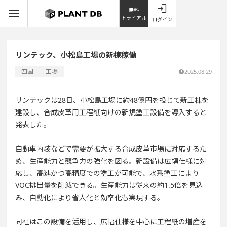
無料
トライアル
ログイン
リンテック、小松島工場の新棟稼働
四国
工場
2025.08.29
リンテックは28日、小松島工場に約48億円を投じて新工棟を
建設し、合成皮革用工程紙向けの新規塗工設備を導入すると
発表した。
自動車内装などで需要が拡大する合成皮革市場に対応するた
め、生産能力と競争力の強化を図る。新設備は広幅仕様に対
応し、高速かつ高精度での塗工が可能で、水系塗工により
VOC排出量を削減できる。生産能力は従来の約1.5倍を見込
み、自動化により省人化と効率化も実現する。
同社はこの設備を活用し、広幅仕様を中心に工程紙の増産を