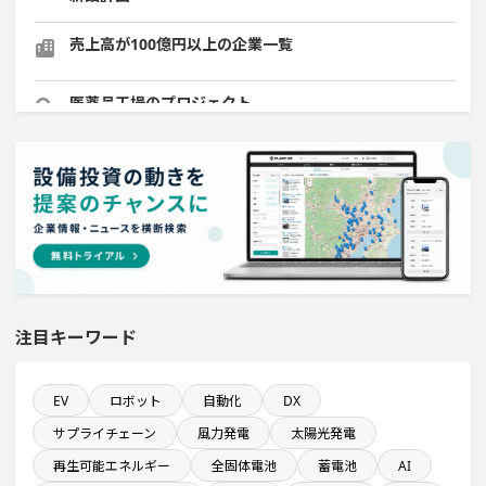
売上高が100億円以上の企業一覧
医薬品工場のプロジェクト
発電設備の導入を含む物流施設プロジェクト
発電設備の導入を含む工場プロジェクト
半導体セグメントに投資する設備新設計画
注目キーワード
来月着工プロジェクト
新規雇用者数100名以上プロジェクト
EV
ロボット
自動化
DX
サプライチェーン
風力発電
太陽光発電
自動車関連工場のプロジェクト
再生可能エネルギー
全固体電池
蓄電池
AI