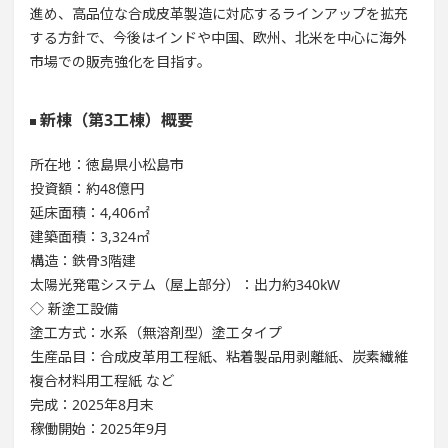
進め、高品位な合成皮革製造に対応するラインアップを拡充
する方針で、今後はインドや中国、欧州、北米を中心に海外
市場での販売強化を目指す。
新棟（第3工棟）概要
所在地：徳島県小松島市
投資額：約48億円
延床面積：4,406㎡
建築面積：3,324㎡
構造：鉄骨3階建
太陽光発電システム（屋上部分）：出力約340kW
◇ 新塗工設備
塗工方式：水系（無溶剤型）塗工タイプ
生産品目：合成皮革用工程紙、粘着製品用剥離紙、炭素繊維
複合材料用工程紙 など
完成：2025年8月末
稼働開始：2025年9月