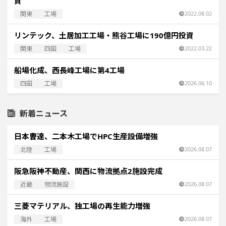
資
関東
工場
2022.08.02
リンテック、土居加工工場・熊谷工場に190億円投資
関東
四国
工場
2022.03.22
船場化成、西長峰工場に第4工場
四国
工場
2026.06.10
新着ニュース
日本曹達、二本木工場でHPC生産設備増強
北陸
工場
2026.08.07
阪急阪神不動産、関西に物流拠点2施設完成
近畿
物流施設
2026.08.07
三菱マテリアル、独工場の再生能力増強
海外
工場
2026.08.07