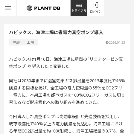
無料
トライアル
ログイン
ハビックス、海津工場に省電力真空ポンプ導入
中部
工場
2026.01.23
ハビックスは1月16日、海津工場に新型の｢リニアタービン真
空ポンプ｣を導入したと発表した。
同社は2030年までに温室効果ガス排出量を2013年度比で46％
削減する目標を掲げ、全工場の電力使用量の55％をCO2フリ
ー電力に、本巣工場の都市ガスを100％CO2フリーガスに切り
替えるなど脱炭素化への取り組みを進めてきた。
今回導入した真空ポンプは高効率設計と先進技術を採用し、
既存設備比で40％以上の電力削減を見込む。海津工場におけ
る年間CO2排出量を約100t削減し、海津工場総量の0.7％、全