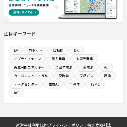
金融・保険事業を営む会社で10億円以上投資する設備新
設計画
1000億円以上投資する設備新設計画
注目キーワード
食品関連工場のプロジェクト
EV
ロボット
自動化
DX
自動車関連工場のプロジェクト
サプライチェーン
風力発電
太陽光発電
稼働から約5年経過プロジェクト
再生可能エネルギー
全固体電池
蓄電池
AI
カーボンニュートラル
脱炭素
天然ガス
原油
直近3か月以内に稼働プロジェクト
データセンター
生成AI
半導体
TSMC
IoT
来月稼働プロジェクト
システム投資一覧
運営会社
利用規約
プライバシーポリシー
特定商取引法