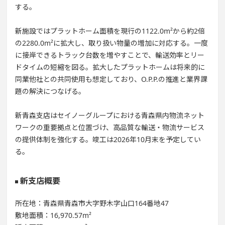
する。
新施設ではプラットホーム面積を現行の1122.0m²から約2倍
の2280.0m²に拡大し、取り扱い物量の増加に対応する。一度
に接岸できるトラック台数を増やすことで、輸送効率とリー
ドタイムの短縮を図る。拡大したプラットホームは将来的に
同業他社との共同使用も想定しており、O.P.P.の推進と業界課
題の解決につなげる。
新青森支店はセイノーグループにおける青森県内物流ネット
ワークの重要拠点と位置づけ、高品質な輸送・物流サービス
の提供体制を強化する。竣工は2026年10月末を予定してい
る。
新支店概要
所在地：青森県青森市大字野木字山口164番地47
敷地面積：16,970.57m²