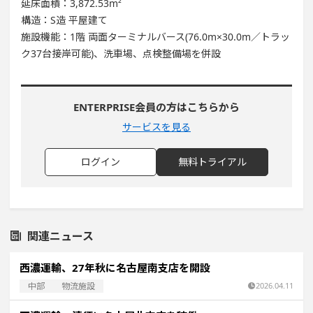
延床面積：3,872.53m²
構造：S造 平屋建て
施設機能：1階 両面ターミナルバース(76.0m×30.0m／トラッ
ク37台接岸可能)、洗車場、点検整備場を併設
ENTERPRISE会員の方はこちらから
サービスを見る
ログイン
無料トライアル
関連ニュース
西濃運輸、27年秋に名古屋南支店を開設
中部
物流施設
2026.04.11