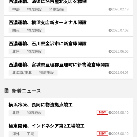
西濃運輸、清須に名古屋北支店を稼働
中部
物流施設
発電設備
2026.02.19
西濃運輸、横浜支店新ターミナル開設
関東
物流施設
2025.07.02
西濃運輸、石川県金沢市に新倉庫開設
北陸
物流施設
2025.06.05
西濃運輸、宮城県亘理郡亘理町に新物流倉庫開設
北海道/東北
物流施設
2025.04.01
新着ニュース
横浜冷凍、長岡に物流拠点竣工
北陸
物流施設
2026.08.10
極東開発、インドネシア第2工場竣工
海外
工場
2026.08.10