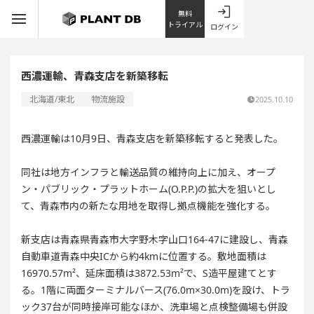
無料
トライアル
ログイン
西濃運輸、青森支店を新築移転
北海道/東北
物流施設
2025.10.10
西濃運輸は10月9日、青森支店を新築移転すると発表した。
同社は地方インフラと輸送品質の維持向上に加え、オープ
ン・パブリック・プラットホーム(O.P.P.)の拡大を狙いとし
て、青森市内の新たな用地を取得し拠点機能を強化する。
新支店は青森県青森市大字野木字山口164-47に建設し、青森
自動車道青森中央ICから約4kmに位置する。敷地面積は
16970.57m²、延床面積は3872.53m²で、S造平屋建てとす
る。1階に両面ターミナルバース(76.0m×30.0m)を設け、トラ
ック37台が同時接岸可能なほか、洗車場と点検整備場も併設