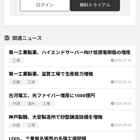
ログイン
無料トライアル
関連ニュース
第一工業製薬、ハイエンドサーバー向け低誘電樹脂の増産
工場
2026.07.30
第一工業製薬、滋賀工場で生産能力増強
近畿
工場
2025.05.16
古河電工、光ファイバー増産に1000億円
中部
海外
工場
2026.08.05
神戸製鋼、大安製造所で砂型鋳造設備を増強
中部
工場
2026.08.04
LIXIL、三重県名張市の名張工場閉鎖