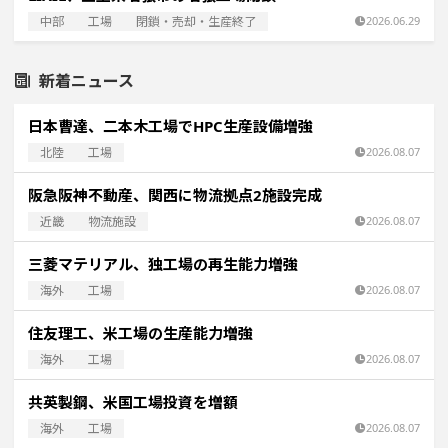
中部
工場
閉鎖・売却・生産終了
2026.06.29
新着ニュース
日本曹達、二本木工場でHPC生産設備増強
北陸
工場
2026.08.07
阪急阪神不動産、関西に物流拠点2施設完成
近畿
物流施設
2026.08.07
三菱マテリアル、独工場の再生能力増強
海外
工場
2026.08.07
住友理工、米工場の生産能力増強
海外
工場
2026.08.07
共英製鋼、米国工場投資を増額
海外
工場
2026.08.07