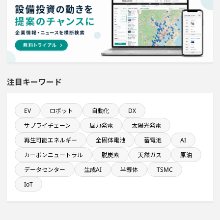
完成から約5年経過プロジェクト
食品関連工場のプロジェクト
新規雇用者数100名以上プロジェクト
注目キーワード
ホテル・宿泊事業を営む会社で10億円以上投資する設備
新設計画
EV
ロボット
自動化
DX
飲食事業を営む会社で10億円以上投資する設備新設計画
サプライチェーン
風力発電
太陽光発電
発電設備の導入を含む物流施設プロジェクト
再生可能エネルギー
全固体電池
蓄電池
AI
カーボンニュートラル
脱炭素
天然ガス
原油
純利益が10億円以上の企業一覧
データセンター
生成AI
半導体
TSMC
IoT
稼働から約5年経過プロジェクト
金融・保険事業を営む会社で10億円以上投資する設備新