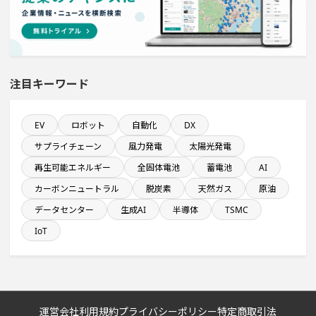
直近3か月以内に完成プロジェクト
関東地方で投資額10億円以上プロジェクト
注目キーワード
年間設備投資額が100億円以上の企業一覧
来月着工プロジェクト
EV
ロボット
自動化
DX
サプライチェーン
風力発電
太陽光発電
システム投資一覧
再生可能エネルギー
全固体電池
蓄電池
AI
カーボンニュートラル
脱炭素
天然ガス
原油
発電設備の導入を含む物流施設プロジェクト
データセンター
生成AI
半導体
TSMC
IoT
従業員数が100人以上の企業一覧
来月完成プロジェクト
運営会社
利用規約
プライバシーポリシー
特定商取引法
従業員数10名以上の閉鎖プロジェクト