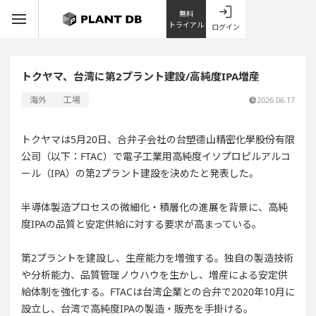
無料
トライアル
ログイン
トクヤマ、台湾に第2プラント建設/高純度IPA増産
海外
工場
2026.06.17
トクヤマは5月20日、合弁子会社の台塑德山精密化學股份有限
公司（以下：FTAC）で電子工業用高純度イソプロピルアルコ
ール（IPA）の第2プラント建設を決めたと発表した。
半導体製造プロセスの微細化・積層化の進展を背景に、高純
度IPAの品質と安定供給に対する要求が高まっている。
第2プラントを建設し、生産能力を増強する。独自の製造技術
や分析能力、品質管理ノウハウを生かし、増産による安定供
給体制を強化する。FTACは台湾企業との合弁で2020年10月に
設立し、台湾で高純度IPAの製造・販売を手掛ける。