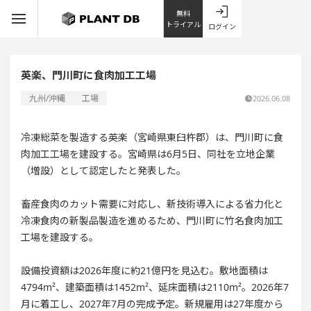
無料
トライアル
ログイン
英楽、門川町に食肉加工工場
九州/沖縄
工場
2026.06.08
冷凍総菜を製造する英楽（宮崎県東臼杵郡）は、門川町に食
肉加工工場を建設する。宮崎県は6月5日、同社を立地企業
（増設）として認定したと発表した。
畜産食肉のカット需要に対応し、新技術導入による省力化と
冷凍食肉の新製品製造を進めるため、門川町に竹名食肉加工
工場を建設する。
設備投資額は2026年度に約21億円を見込む。敷地面積は
4794m²、建築面積は1452m²、延床面積は2110m²。2026年7
月に着工し、2027年7月の完成予定。新規雇用は27年度から