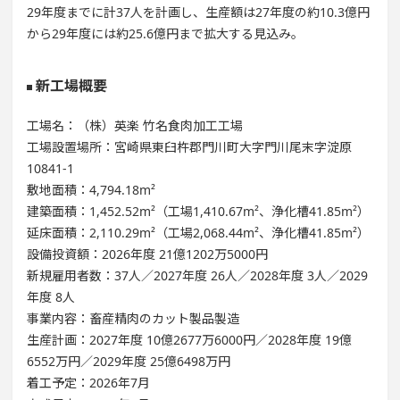
29年度までに計37人を計画し、生産額は27年度の約10.3億円
から29年度には約25.6億円まで拡大する見込み。
新工場概要
工場名：（株）英楽 竹名食肉加工工場
工場設置場所：宮崎県東臼杵郡門川町大字門川尾末字淀原
10841-1
敷地面積：4,794.18m²
建築面積：1,452.52m²（工場1,410.67m²、浄化槽41.85m²）
延床面積：2,110.29m²（工場2,068.44m²、浄化槽41.85m²）
設備投資額：2026年度 21億1202万5000円
新規雇用者数：37人／2027年度 26人／2028年度 3人／2029
年度 8人
事業内容：畜産精肉のカット製品製造
生産計画：2027年度 10億2677万6000円／2028年度 19億
6552万円／2029年度 25億6498万円
着工予定：2026年7月