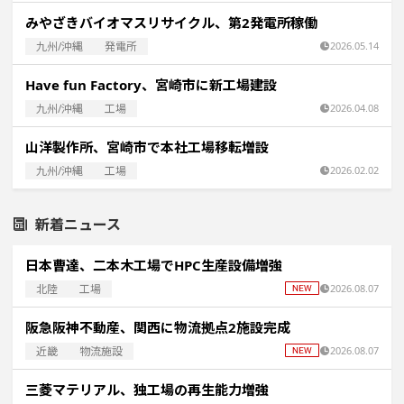
みやざきバイオマスリサイクル、第2発電所稼働
九州/沖縄
発電所
2026.05.14
Have fun Factory、宮崎市に新工場建設
九州/沖縄
工場
2026.04.08
山洋製作所、宮崎市で本社工場移転増設
九州/沖縄
工場
2026.02.02
新着ニュース
日本曹達、二本木工場でHPC生産設備増強
北陸
工場
2026.08.07
阪急阪神不動産、関西に物流拠点2施設完成
近畿
物流施設
2026.08.07
三菱マテリアル、独工場の再生能力増強