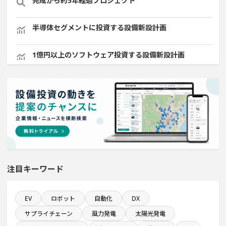
完成から約5年経過プロジェクト
半導体セグメントに投資する設備新設計画
1億円以上のソフトウェア投資する設備新設計画
完成から約10年経過プロジェクト
平均臨時雇用人員数が100人以上の企業一覧
金融・保険事業を営む会社で10億円以上投資する設備新
設計画
注目キーワード
自動車関連工場のプロジェクト
発電設備の導入を含む工場プロジェクト
EV
ロボット
自動化
DX
サプライチェーン
風力発電
太陽光発電
従業員数10名以上の閉鎖プロジェクト