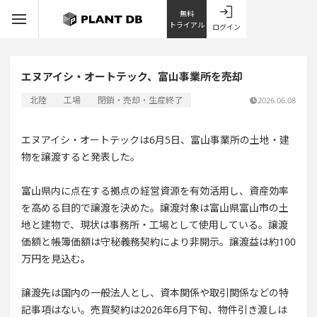
無料
トライアル
ログイン
エヌアイシ・オートテック、富山事業所を売却
北陸
工場
閉鎖・売却・生産終了
2026.06.08
エヌアイシ・オートテックは6月5日、富山事業所の土地・建
物を譲渡すると発表した。
富山県内に点在する拠点の経営資源を有効活用し、資産効率
を高める目的で譲渡を決めた。譲渡対象は富山県富山市の土
地と建物で、現状は事務所・工場として使用している。譲渡
価額と帳簿価額は守秘義務契約により非開示。譲渡益は約100
万円を見込む。
譲渡先は国内の一般法人とし、資本関係や取引関係などの特
記事項はない。売買契約は2026年6月下旬、物件引き渡しは