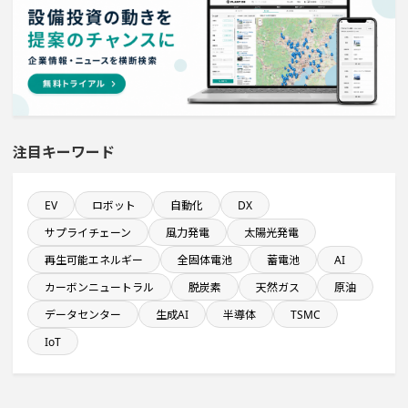
完成から約5年経過プロジェクト
システム投資一覧
情報通信事業を営む会社で10億円以上投資する設備新設
注目キーワード
計画
直近3か月以内に着工プロジェクト
EV
ロボット
自動化
DX
サプライチェーン
風力発電
太陽光発電
完成から約10年経過プロジェクト
再生可能エネルギー
全固体電池
蓄電池
AI
カーボンニュートラル
脱炭素
天然ガス
原油
年間設備投資額が100億円以上の企業一覧
データセンター
生成AI
半導体
TSMC
IoT
直近3か月以内に稼働プロジェクト
金融・保険事業を営む会社で10億円以上投資する設備新