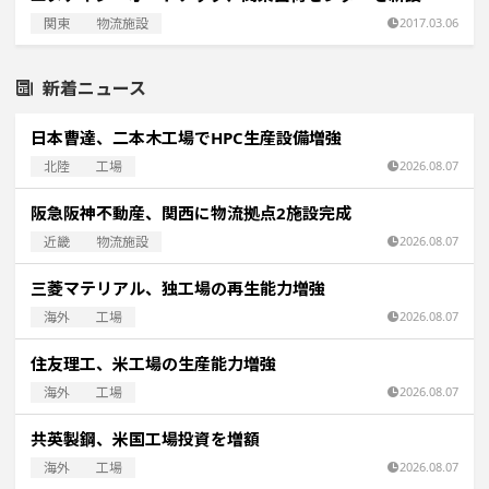
関東
物流施設
2017.03.06
新着ニュース
日本曹達、二本木工場でHPC生産設備増強
北陸
工場
2026.08.07
阪急阪神不動産、関西に物流拠点2施設完成
近畿
物流施設
2026.08.07
三菱マテリアル、独工場の再生能力増強
海外
工場
2026.08.07
住友理工、米工場の生産能力増強
海外
工場
2026.08.07
共英製鋼、米国工場投資を増額
海外
工場
2026.08.07