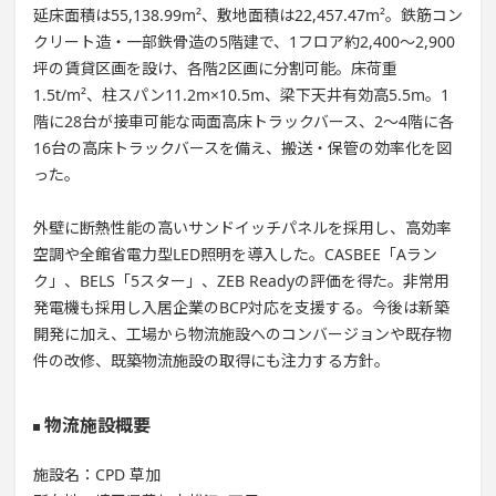
延床面積は55,138.99m²、敷地面積は22,457.47m²。鉄筋コン
クリート造・一部鉄骨造の5階建で、1フロア約2,400〜2,900
坪の賃貸区画を設け、各階2区画に分割可能。床荷重
1.5t/m²、柱スパン11.2m×10.5m、梁下天井有効高5.5m。1
階に28台が接車可能な両面高床トラックバース、2〜4階に各
16台の高床トラックバースを備え、搬送・保管の効率化を図
った。
外壁に断熱性能の高いサンドイッチパネルを採用し、高効率
空調や全館省電力型LED照明を導入した。CASBEE「Aラン
ク」、BELS「5スター」、ZEB Readyの評価を得た。非常用
発電機も採用し入居企業のBCP対応を支援する。今後は新築
開発に加え、工場から物流施設へのコンバージョンや既存物
件の改修、既築物流施設の取得にも注力する方針。
物流施設概要
施設名：CPD 草加