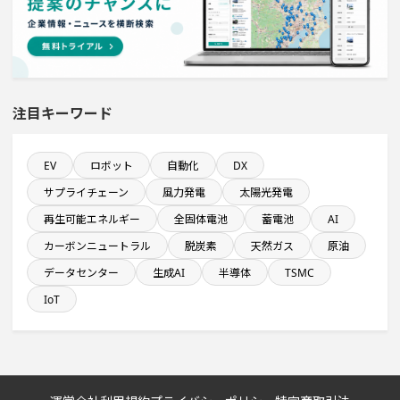
既に100億円以上の支払いが終了した設備新設計画
ホテル・宿泊事業を営む会社で10億円以上投資する設備
新設計画
注目キーワード
売上高が100億円以上の企業一覧
純利益が10億円以上の企業一覧
EV
ロボット
自動化
DX
サプライチェーン
風力発電
太陽光発電
来月稼働プロジェクト
再生可能エネルギー
全固体電池
蓄電池
AI
カーボンニュートラル
脱炭素
天然ガス
原油
発電設備の導入を含む工場プロジェクト
データセンター
生成AI
半導体
TSMC
IoT
発電設備の導入を含む物流施設プロジェクト
関東地方で投資額10億円以上プロジェクト