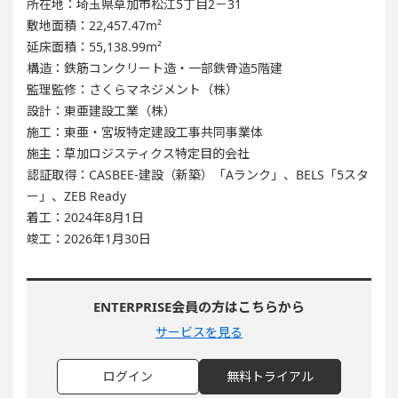
所在地：埼玉県草加市松江5丁目2－31
敷地面積：22,457.47m²
延床面積：55,138.99m²
構造：鉄筋コンクリート造・一部鉄骨造5階建
監理監修：さくらマネジメント（株）
設計：東亜建設工業（株）
施工：東亜・宮坂特定建設工事共同事業体
施主：草加ロジスティクス特定目的会社
認証取得：CASBEE-建設（新築）「Aランク」、BELS「5スタ
ー」、ZEB Ready
着工：2024年8月1日
竣工：2026年1月30日
ENTERPRISE会員の方はこちらから
サービスを見る
ログイン
無料トライアル