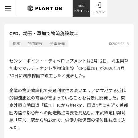
無料
トライアル
ログイン
CPD、埼玉・草加で物流施設竣工
関東
物流施設
発電設備
2026.02.13
センターポイント・ディベロップメントは2月12日、埼玉県草
加市でマルチテナント型物流施設「CPD草加」が2026年1月
30日に満床稼働で竣工したと発表した。
企業の物流効率化で交通利便性の高いエリアに立地する近代
的物流施設の需要が高まっていることを背景に開発した。東
京外環自動車道「草加」ICから約4km、国道4号にも近く首都
圏内陸や都心部への配送拠点需要を見込む。東武鉄道伊勢崎
線「草加」駅から約2kmで、労働力確保面の優位性も織り込
んだ。