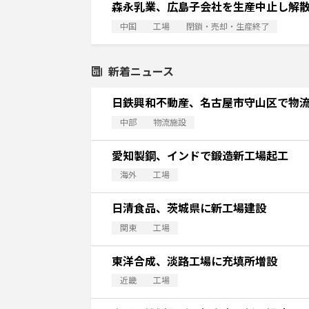
森永乳業、広島子会社を生産中止し解
中国
工場
閉鎖・売却・生産終了
新着ニュース
日鉄興和不動産、名古屋市守山区で物
中部
物流施設
愛知製鋼、インドで鍛造新工場起工
海外
工場
日清食品、茨城県に新工場建設
関東
工場
東洋合成、淡路工場に充填所増設
近畿
工場