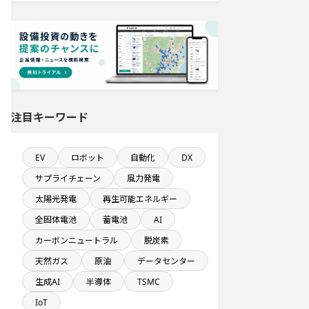
金融・保険事業を営む会社で10億円
以上投資する設備新設計画
完成から約10年経過プロジェクト
従業員数10名以上の閉鎖プロジェク
ト
注目キーワード
1000億円以上投資する設備新設計画
EV
ロボット
自動化
DX
情報通信事業を営む会社で10億円以
サプライチェーン
風力発電
上投資する設備新設計画
太陽光発電
再生可能エネルギー
関東地方で投資額10億円以上プロジ
全固体電池
蓄電池
AI
ェクト
カーボンニュートラル
脱炭素
年間設備投資額が100億円以上の企業
天然ガス
原油
データセンター
一覧
生成AI
半導体
TSMC
IoT
直近3か月以内に完成プロジェクト