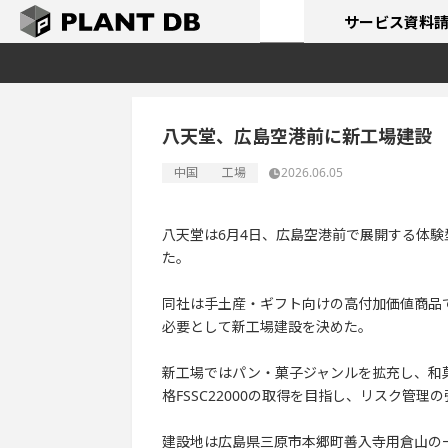
サービス
資料
八天堂、広島空港前に新工場建設
中国
工場
2026.06.05
八天堂は6月4日、広島空港前で展開する体
た。
同社は手土産・ギフト向けの高付加価値商品
必要として新工場建設を決めた。
新工場ではパン・菓子ジャンルを拡充し、和
格FSSC22000の取得を目指し、リスク管
建設地は広島県三原市本郷町善入寺用倉山の一部