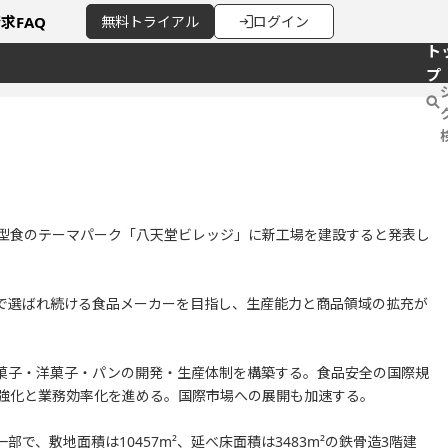
請求
FAQ
無料
トライアル
ログイン
ト
プ
験型食のテーマパーク「八天堂ビレッジ」に新工場を建設すると発表し
で選ばれ続ける食品メーカーを目指し、生産能力と商品領域の拡充が
菓子・洋菓子・パンの開発・生産体制を構築する。食品安全の国際規
理の強化と業務効率化を進める。国際市場への展開も加速する。
で、敷地面積は10457m²、延べ床面積は3483m²の鉄骨造3階建