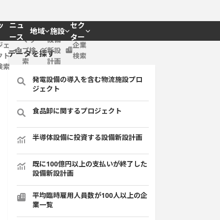
ッ
ニュ
セク
地域
施設
プロ
ース
ター
マッ
設備
ジェ
企業
プ検
新設
データを探す
クト
検索
索
計画
検索
発電設備の導入を含む物流施設プロ
ジェクト
食品卸に関するプロジェクト
半導体設備に投資する設備新設計画
既に100億円以上の支払いが終了した
設備新設計画
平均臨時雇用人員数が100人以上の企
業一覧