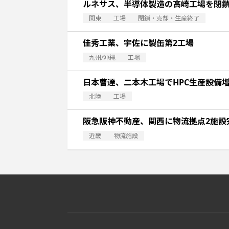
ルネサス、半導体製造の高崎工場を閉
関東
工場
閉鎖・売却・生産終了
佳秀工業、宇佐に製缶第2工場
九州/沖縄
工場
日本曹達、二本木工場でHPC生産設備
北陸
工場
阪急阪神不動産、関西に物流拠点2施設
近畿
物流施設