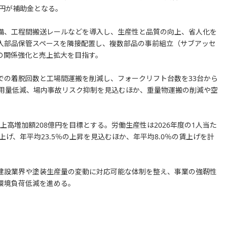
億円が補助金となる。
備、工程間搬送レールなどを導入し、生産性と品質の向上、省人化を
入部品保管スペースを隣接配置し、複数部品の事前組立（サブアッセ
の関係強化と売上拡大を目指す。
での着脱回数と工場間運搬を削減し、フォークリフト台数を33台から
使用量低減、場内事故リスク抑制を見込むほか、重量物運搬の削減や空
売上高増加額208億円を目標とする。労働生産性は2026年度の1人当た
引き上げ、年平均23.5％の上昇を見込むほか、年平均8.0％の賃上げを計
建設業界や塗装生産量の変動に対応可能な体制を整え、事業の強靭性
環境負荷低減を進める。