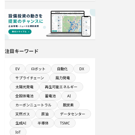
食品関連工場のプロジェクト
純利益が10億円以上の企業一覧
来月完成プロジェクト
注目キーワード
来月着工プロジェクト
EV
ロボット
自動化
DX
飲食事業を営む会社で10億円以上投
資する設備新設計画
サプライチェーン
風力発電
太陽光発電
再生可能エネルギー
発電設備の導入を含む物流施設プロ
ジェクト
全固体電池
蓄電池
AI
カーボンニュートラル
脱炭素
従業員数が100人以上の企業一覧
天然ガス
原油
データセンター
生成AI
半導体
TSMC
従業員数100名以上プロジェクト
IoT