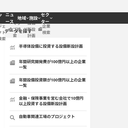
ッ
ニュ
セク
地域
施設
プロ
ース
ター
マッ
設備
ジェ
企業
プ検
新設
データを探す
クト
検索
索
計画
検索
半導体設備に投資する設備新設計画
年間研究開発費が100億円以上の企業
一覧
年間設備投資額が100億円以上の企業
一覧
金融・保険事業を営む会社で10億円
以上投資する設備新設計画
自動車関連工場のプロジェクト