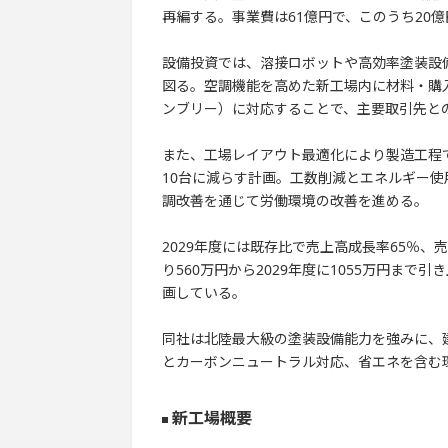
再編する。事業費は61億円で、このうち20
設備投資では、溶接ロボットや高効率塗装設
図る。空調機能を高めた新工場内に材料・購
ンブリー）に対応することで、主要取引先と
また、工場レイアウト最適化により製造工程
10台に減らす計画。工数削減とエネルギー
調改善を通じて労働環境の改善を進める。
2029年度には既存比で売上高成長率65％、
り560万円から2029年度に1055万円まで
画している。
同社は北陸最大級の塗装設備能力を強みに、
とカーボンニュートラル対応、省エネを含む
新工場概要