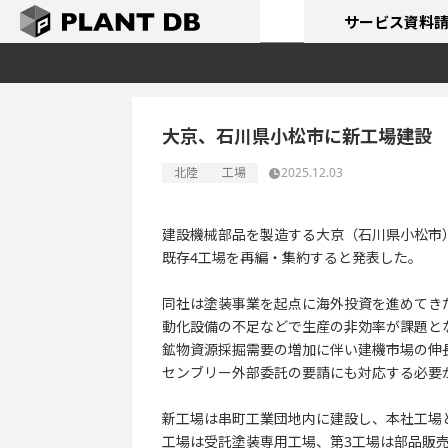
サービス
資料
大京、石川県小松市に新工場建設
北陸
工場
2025.12.03
建設機械部品を製造する大京（石川県小松市）
既存4工場を再編・集約すると発表した。
同社は塗装事業を起点に海外投資を進めてき
動化設備の不足などで生産の非効率が課題と
鉱物資源採掘需要の増加に伴い建機市場の伸
センブリー外部委託の要請にも対応する必要
新工場は串町工業団地内に建設し、本社工場
工場は受託塗装専用工場、第3工場は部品販