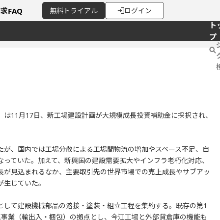
請求
FAQ
無料
トライアル
ログイン
ト
プ
は11月17日、新工場建設計画が大規模成長投資補助金に採択され、
たが、国内では工場分散による工場間物流の増加やスペース不足、自
なっていた。加えて、新興国の建設需要拡大やインフラ老朽化対応、
長が見込まれるなか、主要取引先の世界市場での売上成長やサブアッ
が生じていた。
として建設機械部品の溶接・塗装・組立工程を集約する。既存の第1
売事業（輸出入・梱包）の拠点とし、今江工場と外部貸倉庫の機能も