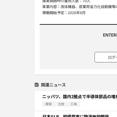
操業開始時の雇用人数：10人
事業内容：液体機器、産業用省力化自動機等
稼働開始予定：2026年8月
ENTE
ログ
関連ニュース
ニッパツ、国内2拠点で半導体部品の増
関東
北陸
工場
日本GLP、相模原市に物流施設開発