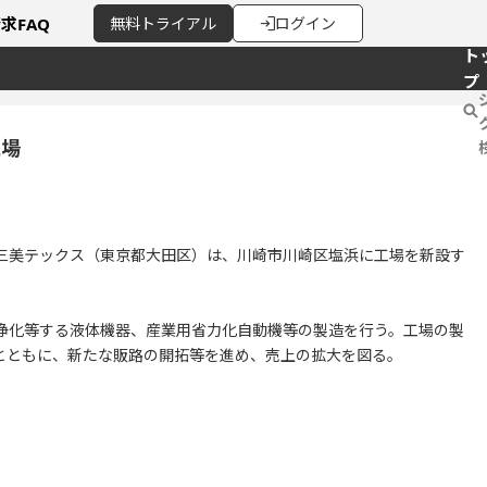
請求
FAQ
無料
トライアル
ログイン
ト
プ
工場
三美テックス（東京都大田区）は、川崎市川崎区塩浜に工場を新設す
浄化等する液体機器、産業用省力化自動機等の製造を行う。工場の製
とともに、新たな販路の開拓等を進め、売上の拡大を図る。