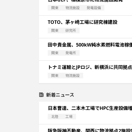
関東
物流施設
発電設備
TOTO、茅ヶ崎工場に研究棟建設
関東
研究所
田中貴金属、500kW純水素燃料電池稼
関東
発電所
トナミ運輸とJPロジ、新横浜に共同拠
関東
物流施設
新着ニュース
日本曹達、二本木工場でHPC生産設備
北陸
工場
阪急阪神不動産、関西に物流拠点2施設