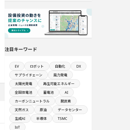
純利益が10億円以上の企業一覧
直近3か月以内に完了する設備新設計
画
飲食事業を営む会社で10億円以上投
資する設備新設計画
注目キーワード
従業員数100名以上プロジェクト
EV
ロボット
自動化
DX
年間設備投資額が100億円以上の企業
一覧
サプライチェーン
風力発電
太陽光発電
再生可能エネルギー
自動車関連工場のプロジェクト
全固体電池
蓄電池
AI
カーボンニュートラル
脱炭素
完成から約5年経過プロジェクト
天然ガス
原油
データセンター
生成AI
半導体
TSMC
食品関連工場のプロジェクト
IoT