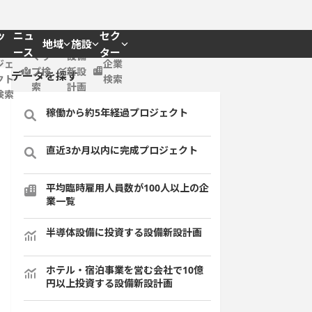
ッ
ニュ
セク
地域
施設
プロ
ース
ター
マッ
設備
ジェ
企業
プ検
新設
データを探す
クト
検索
索
計画
検索
稼働から約5年経過プロジェクト
直近3か月以内に完成プロジェクト
平均臨時雇用人員数が100人以上の企
業一覧
半導体設備に投資する設備新設計画
ホテル・宿泊事業を営む会社で10億
円以上投資する設備新設計画