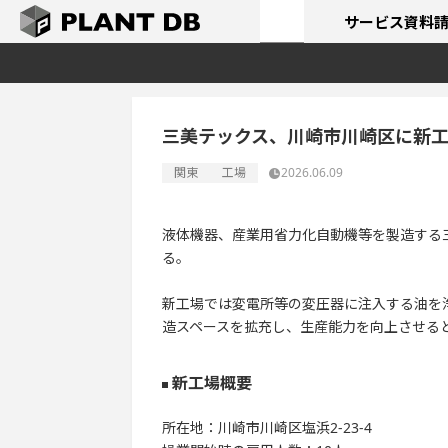
サービス
資料
三美テックス、川崎市川崎区に新
関東
工場
2026.06.09
液体機器、産業用省力化自動機等を製造する
る。
新工場では変電所等の変圧器に注入する油を
造スペースを拡充し、生産能力を向上させる
新工場概要
所在地：川崎市川崎区塩浜2-23-4