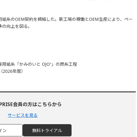
紙糸のOEM契約を締結した。新工場の稼働とOEM生産により、ペー
準の向上を図る。
用紙糸「かみのいと OJO⁺」の撚糸工程
2026年度）
RPRISE会員の方はこちらから
サービスを見る
イン
無料トライアル