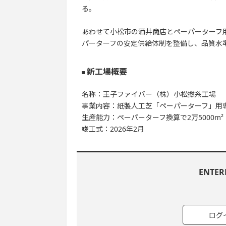
る。
あわせて小松市の酒井商店とペーパーターフ用
パーターフの安定供給体制を整備し、品質水
新工場概要
名称：王子ファイバー（株）小松撚糸工場
事業内容：紙製人工芝「ペーパーターフ」用専
生産能力：ペーパーターフ換算で2万5000m²（
竣工式：2026年2月
ENTE
ログ