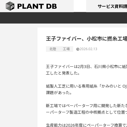
サービス
資料
王子ファイバー、小松市に撚糸工
北陸
工場
2026.02.13
王子ファイバーは2月3日、石川県小松市に
工したと発表した。
紙製人工芝に用いる専用紙糸「かみのいと O
課題があった。
新工場ではペーパーターフ用に開発した新たな
ーパーターフ製造工程の中核拠点として位置
生産能力は2026年度にペーパーターフ換算で