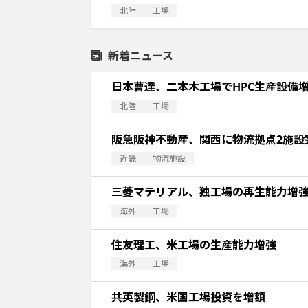
北陸
工場
新着ニュース
日本曹達、二本木工場でHPC生産設備
北陸
工場
阪急阪神不動産、関西に物流拠点2施設
近畿
物流施設
三菱マテリアル、独工場の再生能力増
海外
工場
住友理工、米工場の生産能力増強
海外
工場
共英製鋼、米国工場投資を増額