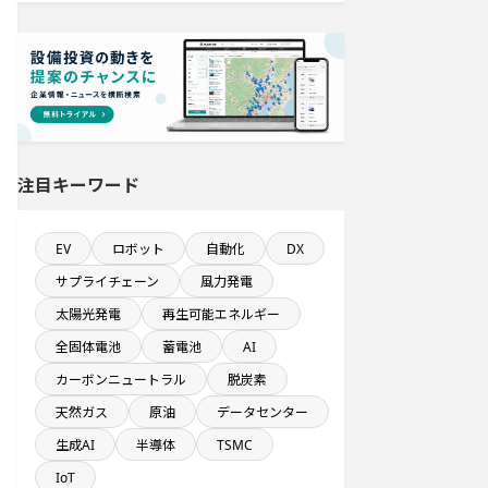
設備新設計画
発電設備の導入を含む工場プロジェ
クト
発電設備の導入を含む物流施設プロ
ジェクト
注目キーワード
従業員数10名以上の閉鎖プロジェク
ト
EV
ロボット
自動化
DX
売上高が100億円以上の企業一覧
サプライチェーン
風力発電
太陽光発電
再生可能エネルギー
来月着工プロジェクト
全固体電池
蓄電池
AI
カーボンニュートラル
脱炭素
平均臨時雇用人員数が100人以上の企
業一覧
天然ガス
原油
データセンター
生成AI
半導体
TSMC
食品関連工場のプロジェクト
IoT