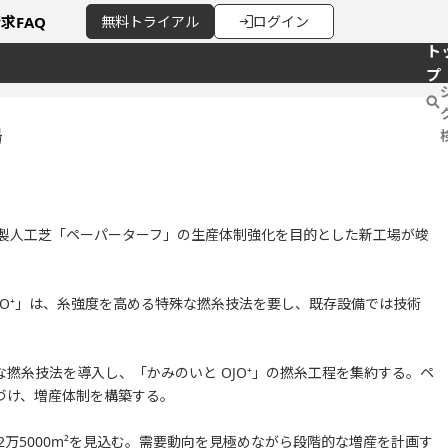
請求
FAQ
無料
トライアル
ログイン
ト
プ
場
紙製人工芝「ペーパーターフ」の生産体制強化を目的とした新工場が竣
JO⁺」は、糸強度を高める特殊な撚糸技法を要し、既存設備では技術
撚糸技法を導入し、「かみのいと OJO⁺」の撚糸工程を集約する。ペ
づけ、増産体制を構築する。
2万5000m²を見込む。需要動向を見極めながら段階的な増産を計画す