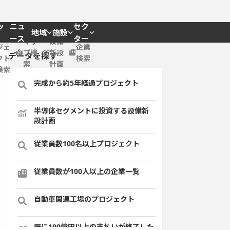
ッ
ニュ
セク
地域
施設
プロ
ース
ター
マッ
設備
ジェ
企業
プ検
新設
データを探す
クト
検索
索
計画
検索
完成から約5年経過プロジェクト
半導体セグメントに投資する設備新
設計画
従業員数100名以上プロジェクト
従業員数が100人以上の企業一覧
自動車関連工場のプロジェクト
既に100億円以上の支払いが終了した