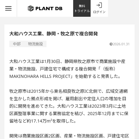
無料
トライアル
ログイン
大和ハウス工業、静岡・牧之原で複合開発
中部
物流施設
2026.01.31
大和ハウス工業は1月30日、静岡県牧之原市で商業施設や産
業・物流施設、戸建住宅で構成する複合開発「（仮称）
MAKINOHARA HILLS PROJECT」を始動すると発表した。
牧之原市は2015年から東名相良牧之原IC北側で、広域交通網
を生かした拠点形成を掲げ、雇用創出や定住人口の増加を目
的に開発を進めてきた。大和ハウス工業は2023年3月に土地
区画整理事業に関する業務協定を結び、2025年12月までに保
留地など約17.14万m²を取得した。
開発は商業施設区画2区画、産業・物流施設区画、戸建住宅区