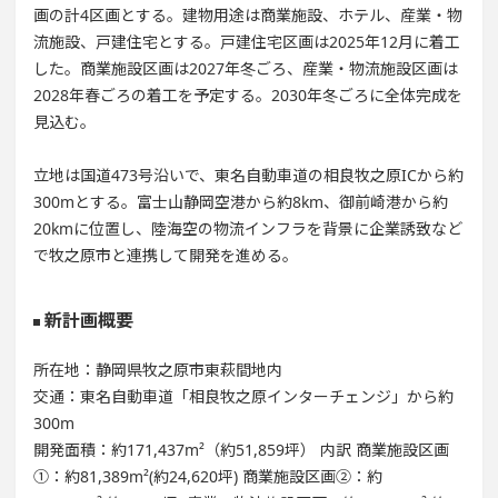
画の計4区画とする。建物用途は商業施設、ホテル、産業・物
流施設、戸建住宅とする。戸建住宅区画は2025年12月に着工
した。商業施設区画は2027年冬ごろ、産業・物流施設区画は
2028年春ごろの着工を予定する。2030年冬ごろに全体完成を
見込む。
立地は国道473号沿いで、東名自動車道の相良牧之原ICから約
300mとする。富士山静岡空港から約8km、御前崎港から約
20kmに位置し、陸海空の物流インフラを背景に企業誘致など
で牧之原市と連携して開発を進める。
新計画概要
所在地：静岡県牧之原市東萩間地内
交通：東名自動車道「相良牧之原インターチェンジ」から約
300m
開発面積：約171,437m²（約51,859坪） 内訳 商業施設区画
①：約81,389m²(約24,620坪) 商業施設区画②：約